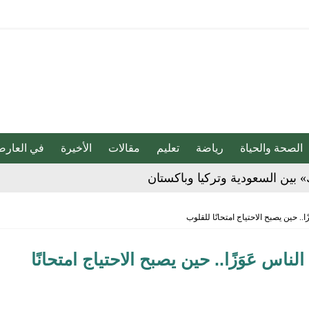
الصحة والحياة
رياضة
تعليم
مقالات
الأخيرة
في العارض
» بين السعودية وتركيا وباكستان
بو المخدر في الشرقية
ا.. حين يصبح الاحتياج امتحانًا للقلوب
ج للإبداع والاحترافية بقيادة محمد الضيف
ناس عَوَزًا.. حين يصبح الاحتياج امتحانًا
شأن منتجات قهوة وشوكولاتة مضاف إليها الجينسنغ