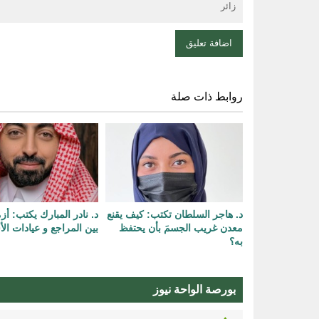
روابط ذات صلة
د. هاجر السلطان تكتب: كيف يقنع
د. نادر المبارك يكتب: أزم
معدن غريب الجسمَ بأن يحتفظ
بين المراجع و عيادات الأ
به؟
بورصة الواحة نيوز