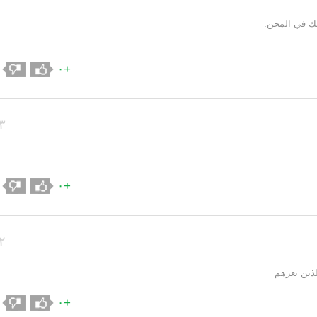
ك في المحن.
+٠
٣
+٠
٢
ذين تعزهم
+٠