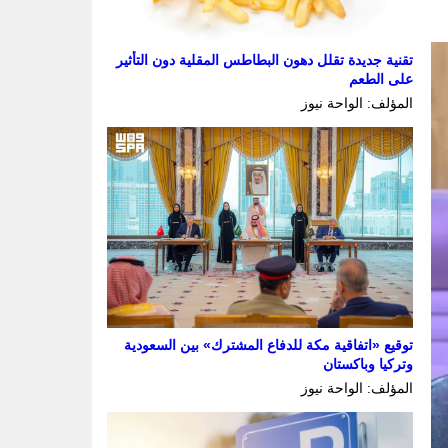
تقنية جديدة تقلل دهون البطاطس المقلية دون التأثير
على الطعم
المؤلف: الواحة نيوز
توقيع «اتفاقية مكة للدفاع المشترك» بين السعودية
وتركيا وباكستان
المؤلف: الواحة نيوز