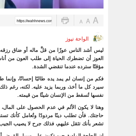
https://wahhnews.com/?p=105334
الواحة نيوز
ليس أشد الناس عوزًا من قلَّ ماله أو ضاق رزقه
العوز أن تضطرك الحياة إلى طلب العون من أناس ك
مؤقتًا سترده عندما تنقضي الشدة.
فكم من إنسان لم يمد يده طالبًا إحسانًا، وإنما طلب
سيرد كل ما أخذ، وربما يزيد عليه. لكنه، رغم ذل
نفسها تُسقط من الإنسان شيئًا من قيمته.
وهنا لا يكون الألم في عدم الحصول على المال، ب
حاجتك. فأن تطلب دينًا مردودًا وتُعامل كأنك تس
تشعر بأنك تثقل عليهم، فذلك جرح لا يصيب الجيب 
إن الحاجة المادية حين تكون على سبيل القرض أو