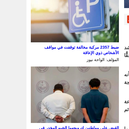
ضبط 2357 مركبة مخالفة توقفت في مواقف
شد
الأشخاص ذوي الإعاقة
ًا
المؤلف: الواحة نيوز
نه
جة
عة
ثم
القبض على مواطنين لترويجهما الشبو المخدر في
ما