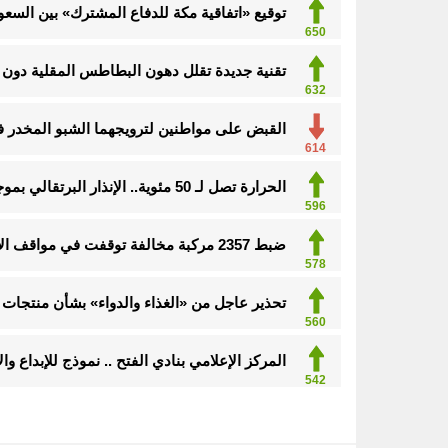
توقيع «اتفاقية مكة للدفاع المشترك» بين السعود
650
تقنية جديدة تقلل دهون البطاطس المقلية دون ا
632
القبض على مواطنين لترويجهما الشبو المخدر 
614
الحرارة تصل لـ 50 مئوية.. الإنذار البرتقالي بموجة حارة على الأحساء وعدة مدن بالشرقية
596
ضبط 2357 مركبة مخالفة توقفت في مواقف الأشخاص ذوي الإعاقة
598
تحذير عاجل من «الغذاء والدواء» بشأن منتجات 
560
المركز الإعلامي بنادي الفتح .. نموذج للإبداع و
542