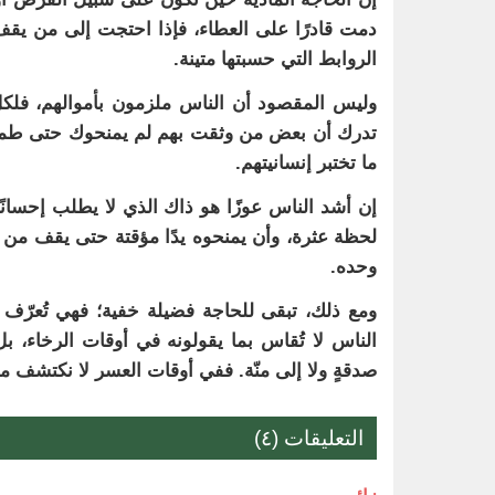
دمت قادرًا على العطاء، فإذا احتجت إلى من يق
الروابط التي حسبتها متينة.
وليس المقصود أن الناس ملزمون بأموالهم، فلك
تدرك أن بعض من وثقت بهم لم يمنحوك حتى طمأنين
ما تختبر إنسانيتهم.
إن أشد الناس عوزًا هو ذاك الذي لا يطلب إحسانًا
لحظة عثرة، وأن يمنحوه يدًا مؤقتة حتى يقف من
وحده.
ومع ذلك، تبقى للحاجة فضيلة خفية؛ فهي تُعرّف 
الناس لا تُقاس بما يقولونه في أوقات الرخاء، ب
صدقةٍ ولا إلى منّة. ففي أوقات العسر لا نكتشف م
التعليقات (٤)