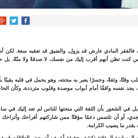
، فالفقر المادي عارض قد يزول، والضيق قد تعقبه سعة. لكن أ
نت تظن أنهم أقرب إليك من نفسك، لا صدقةً ولا منّةً، بل حقّ
 وقتًا، وثقةً، وجسرًا يعبر به محنته، وهو يحمل في قلبه يقينًا بأ
ك، يجد نفسه واقفًا أمام أبواب موصدة وقلوب مترددة، وكأن الحا
ل في الشعور بأن الثقة التي منحتها للناس لم تعد إليك في سا
تجدي، أو أن تلتمس دعمًا مؤقتًا ممن شاركتهم أفراحك وأتراحك 
بقدر ما يصيب الكرامة.
 المساندة المؤقتة تكشف حقيقة أعمق: أن بعض العلاقات قوية 