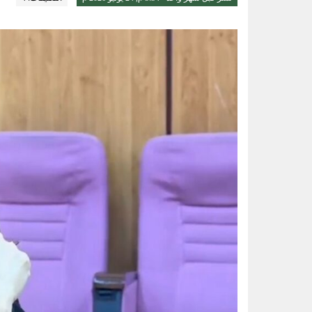
قيادة القوات المشتركة للتحالف: إصابة (11) من المدنيين بنجران نتيجة اعتداءات إر
الواحة نيوز صحيفة ترصد نبض الأحساء لحظة بلحظة
ثلاثية الذهب في “المهارات الثقاف
3 طرق سهلة لمتابعة طلبك في الضمان الاجتماعي.. وهذه الفئات معفاة
حساب المواطن يوضح: العمالة المنز
عبدالله السلطان: نُعلّم الشباب كيف
تقنية جديدة تقلل دهون البطاطس ال