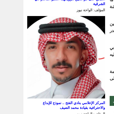
الشرقية
شة
المؤلف: الواحة نيوز
ين
در
في
يه
مة
لى
المركز الإعلامي بنادي الفتح .. نموذج للإبداع
والاحترافية بقيادة محمد الضيف
المؤلف: الواحة نيوز