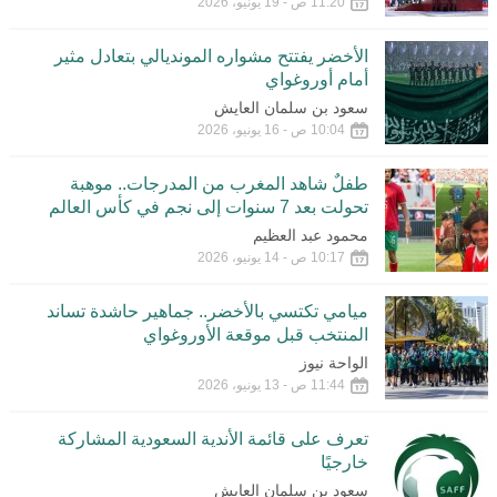
11:20 ص - 19 يونيو، 2026
الأخضر يفتتح مشواره المونديالي بتعادل مثير
أمام أوروغواي
سعود بن سلمان العايش
10:04 ص - 16 يونيو، 2026
طفلٌ شاهد المغرب من المدرجات.. موهبة
تحولت بعد 7 سنوات إلى نجم في كأس العالم
محمود عبد العظيم
10:17 ص - 14 يونيو، 2026
ميامي تكتسي بالأخضر.. جماهير حاشدة تساند
المنتخب قبل موقعة الأوروغواي
الواحة نيوز
11:44 ص - 13 يونيو، 2026
تعرف على قائمة الأندية السعودية المشاركة
خارجيًا
سعود بن سلمان العايش