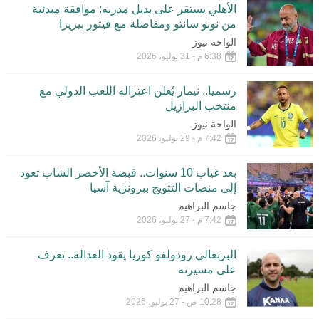
الأهلي يستقر على بديل مدربه: موافقة مبدئية
من نونو سانتو ومفاضلة مع فيتور بيريرا
الواحة نيوز
6:38 م - 31 يوليو، 2026
رسميا.. نيمار يُعلن اعتزاله اللعب الدولي مع
منتخب البرازيل
الواحة نيوز
7:42 م - 29 يوليو، 2026
بعد غياب 10 سنوات.. قبضة الأخضر الشاب تعود
إلى منصات التتويج ببرونزية آسيا
جاسم البراهيم
7:42 م - 27 يوليو، 2026
البرتغالي رودولفو كوريا يقود العدالة.. تعرف
على مسيرته
جاسم البراهيم
10:28 ص - 27 يوليو، 2026