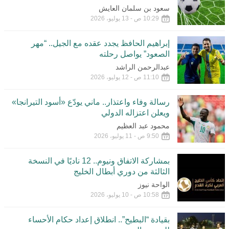
سعود بن سلمان العايش
10:29 ص - 13 يوليو، 2026
إبراهيم الحافظ يجدد عقده مع الجيل.. “مهر
الصعود” يواصل رحلته
عبدالرحمن الراشد
11:10 ص - 12 يوليو، 2026
رسالة وفاء واعتذار.. ماني يودّع «أسود التيرانجا»
ويعلن اعتزاله الدولي
محمود عبد العظيم
9:50 ص - 11 يوليو، 2026
بمشاركة الاتفاق ونيوم.. 12 ناديًا في النسخة
الثالثة من دوري أبطال الخليج
الواحة نيوز
10:58 ص - 10 يوليو، 2026
بقيادة “البطيح”.. انطلاق إعداد حكام الأحساء