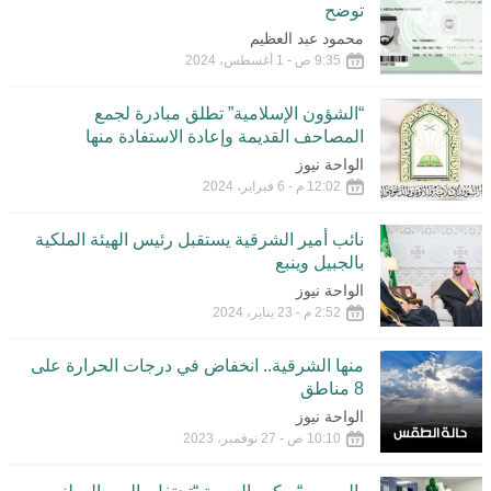
توضح
محمود عبد العظيم
9:35 ص - 1 أغسطس، 2024
“الشؤون الإسلامية” تطلق مبادرة لجمع
المصاحف القديمة وإعادة الاستفادة منها
الواحة نيوز
12:02 م - 6 فبراير، 2024
نائب أمير الشرقية يستقبل رئيس الهيئة الملكية
بالجبيل وينبع
الواحة نيوز
2:52 م - 23 يناير، 2024
منها الشرقية.. انخفاض في درجات الحرارة على
8 مناطق
الواحة نيوز
10:10 ص - 27 نوفمبر، 2023