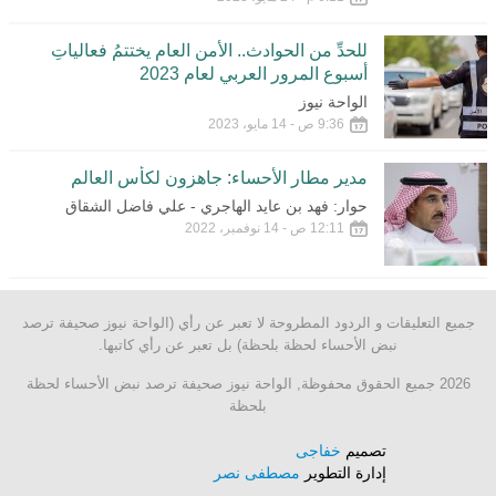
للحدِّ من الحوادث.. الأمن العام يختتمُ فعالياتِ
أسبوع المرور العربي لعام 2023
الواحة نيوز
9:36 ص - 14 مايو، 2023
مدير مطار الأحساء: جاهزون لكأس العالم
حوار: فهد بن عايد الهاجري - علي فاضل الشقاق
12:11 ص - 14 نوفمبر، 2022
جميع التعليقات و الردود المطروحة لا تعبر عن رأي (الواحة نيوز صحيفة ترصد
نبض الأحساء لحظة بلحظة) بل تعبر عن رأي كاتبها.
2026 جميع الحقوق محفوظة, الواحة نيوز صحيفة ترصد نبض الأحساء لحظة
بلحظة
تصميم
خفاجى
إدارة التطوير
مصطفى نصر