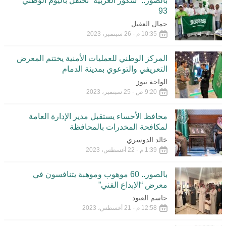
بالصور.. “سكور العربية “تحتفل باليوم الوطني
93
جمال العقيل
10:35 م - 26 سبتمبر، 2023
المركز الوطني للعمليات الأمنية يختتم المعرض
التعريفي والتوعوي بمدينة الدمام
الواحة نيوز
9:20 ص - 25 سبتمبر، 2023
محافظ الأحساء يستقبل مدير الإدارة العامة
لمكافحة المخدرات بالمحافظة
خالد الدوسري
1:39 م - 22 أغسطس، 2023
بالصور.. 60 موهوب وموهبة يتنافسون في
معرض “الإبداع الفني”
جاسم العبود
12:58 م - 21 أغسطس، 2023