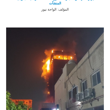
المنشآت
المؤلف: الواحة نيوز