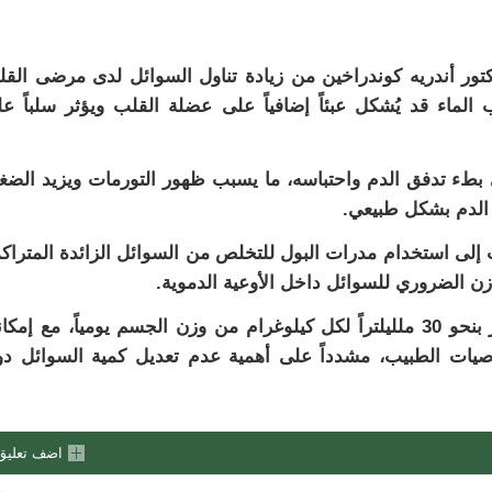
كتور أندريه كوندراخين من زيادة تناول السوائل لدى مرضى الق
ماء قد يُشكل عبئاً إضافياً على عضلة القلب ويؤثر سلباً ع
بطء تدفق الدم واحتباسه، ما يسبب ظهور التورمات ويزيد الض
الدم بشكل طبيعي.
 إلى استخدام مدرات البول للتخلص من السوائل الزائدة المتراك
زن الضروري للسوائل داخل الأوعية الدموية.
وأضاف أن المعدل الطبيعي لاستهلاك المياه يُقدر بنحو 30 ملليلتراً لكل كيلوغرام من وزن الجسم يومياً، مع إمك
وتوصيات الطبيب، مشدداً على أهمية عدم تعديل كمية السوائل د
اضف تعليق