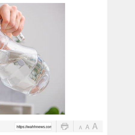
توقيع «اتفاقية مكة للدفاع المشترك
الواحة نيوز صحيفة ترصد نبض الأحساء لحظة بلحظة
ضبط 2357 مركبة مخالفة توقفت في مواقف الأشخاص ذوي الإعاقة
القبض على مواطنين لترويجهما الش
المركز الإعلامي بنادي الفتح .. نموذ
تحذير عاجل من «الغذاء والدواء» ب
الحرارة تصل لـ 50 مئوية.. الإنذار البرتقالي بموجة حارة على الأحساء وعدة مدن بالشرقية
تعليم الأحساء وجامعة الملك عبدال
https://wahhnews.com/?p=105281