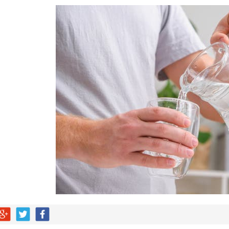
» بين السعودية وتركيا وباكستان
بو المخدر في الشرقية
ج للإبداع والاحترافية بقيادة محمد الضيف
شأن منتجات قهوة وشوكولاتة مضاف إليها الجينسنغ
له يختتمان “كاوست الصيفي ” للذكاء الاصطناعي