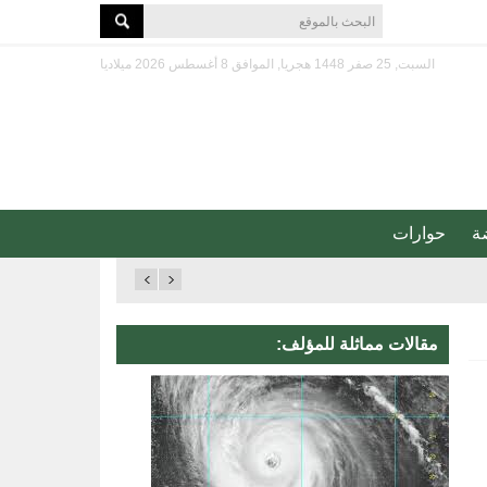
السبت, 25 صفر 1448 هجريا, الموافق 8 أغسطس 2026 ميلاديا
ة
حوارات
مقالات مماثلة للمؤلف: