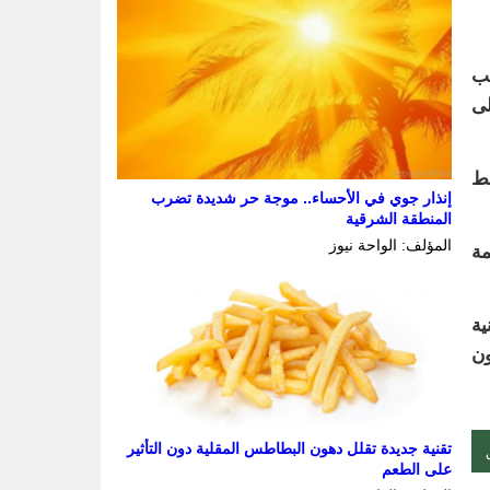
لب
لى
غط
إنذار جوي في الأحساء.. موجة حر شديدة تضرب
المنطقة الشرقية
المؤلف: الواحة نيوز
مة
انية
ون
تقنية جديدة تقلل دهون البطاطس المقلية دون التأثير
على الطعم