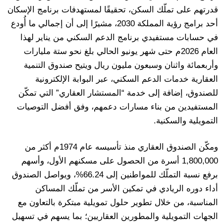
قدرتهم على تملّك السكن، تحقيقًا لمستهدفات برنامج الإسكان
أحد برامج رؤية المملكة 2030، مشيرًا إلى أن إجمالي ما أُودع
في حسابات مستفيدي برنامج الدعم السكني من يناير لهذا
العام 2026م حتى شهر يونيو الحالي بلغ نحو ستة مليارات
وأربعمائة واثنان وسبعون مليون ريال ويتيح صندوق التنمية
العقارية خدمات الدعم السكني، عبر البوابة الإلكترونية
للصندوق، إضافة إلى خدمة “المستشار العقاري” التي تمكّن
المستفيدين من بناء مسارات دعمهم، وفق أفضل التوصيات
التمويلية والسكنية.
ومكّن الصندوق العقاري منذ تأسيسه عام 1974م أكثر من
1,800,000 أسرة من الحصول على مسكنهم الأول، وأسهم
برفع نسبة التملّك للمواطنين إلى 66.24%، ويواصل الصندوق
أداء دوره الريادي في تمكين الأسر من تملّك المساكن
المناسبة، من خلال تطوير حلول تمويلية مبتكرة بالتعاون مع
الجهات التمويلية والمطورين العقاريين؛ بما يسهم في تسهيل