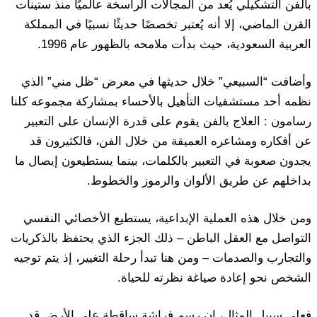
بالفن التشكيلي يُعد من المجالات الراسخة عالميًا منذ ستينات
القرن الماضي، إلا أنه يُعتبر تخصصًا حديثًا نسبيًا في المملكة
العربية السعودية، حيث بدأت ملامحه بالظهور عام 1996.
وأضافت “السبيعي” خلال حديثها في معرض “ظل مني” الذي
نظمه أحد مستشفيات التأهيل بالأحساء بمشاركة مجموعه كلنا
رسامون : العلاج بالفن يقوم على قدرة الإنسان على التعبير
عن أفكاره ومشاعره العميقة من خلال الفن، فالكثيرون قد
يجدون صعوبة في التعبير بالكلمات، بينما يستطيعون إيصال ما
بداخلهم عن طريق الألوان والرموز والخطوط.
ومن خلال هذه العملية الإبداعية، يستطيع الأخصائي النفسي
التواصل مع العقل الباطن – ذلك الجزء الذي يحتفظ بالذكريات
والتجارب والصدمات – ومن هنا تبدأ رحلة التغيير، إذ يتم توجيه
الشخص نحو إعادة صياغة نظرته للحياة.
فعلى سبيل المثال، إن رسم فراشة ساقطة على الأرض قد