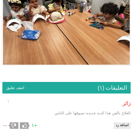
التعليقات (١)
اضف تعليق
١
زائر
العلاج بالفن هذا كذبه جديده تسوقها على الناس
-٠
+١
اضافة رد