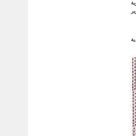
ية
ير
ية