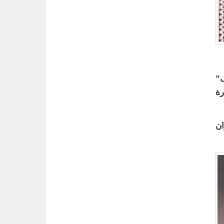
ف”
رة
ان