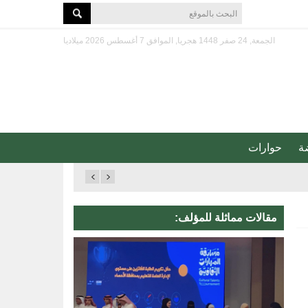
الجمعة, 24 صفر 1448 هجريا, الموافق 7 أغسطس 2026 ميلاديا
ة
حوارات
مقالات مماثلة للمؤلف: