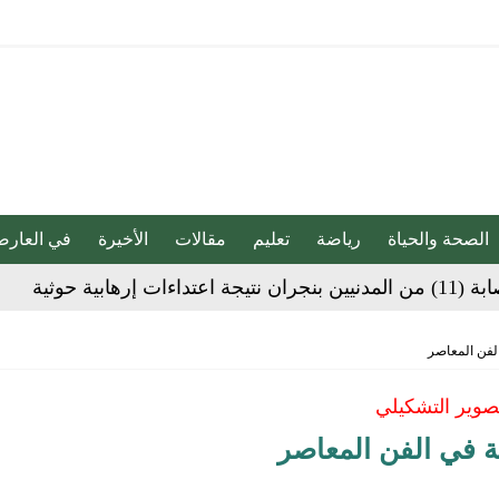
الصحة والحياة
رياضة
تعليم
مقالات
الأخيرة
في العارض
ية”.. كيف صنعت أم أحسائية من شغف بناتها قصة نجاح ملهمة؟
الفن المعاصر
لية ليست من التابعين
صوير التشكيلي
 يحوّلون الفكرة إلى “أثر”
ة في الفن المعاصر
ي لا يجب التخلص منه