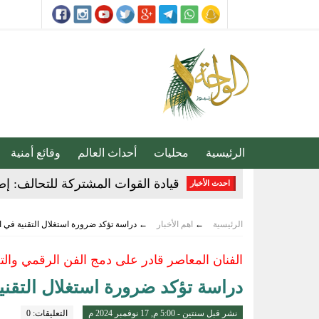
الرئيسية
محليات
أحداث العالم
وقائع أمنية
ثلاثية الذهب في “المهارات الثقاف
احدث الأخبار
3 طرق سهلة لمتابعة طلبك في الضمان الاجتماعي.. وهذه الفئات معفاة
الرئيسية
←
اهم الأخبار
←
دراسة تؤكد ضرورة استغلال التقنية في 
حساب المواطن يوضح: العمالة المنز
الفنان المعاصر قادر على دمج الفن الرقمي والت
عبدالله السلطان: نُعلّم الشباب كيف
دراسة تؤكد ضرورة استغلال التقني
خبيرة تغذية: قشرة الكيوي كنز صح
نشر قبل سنتين - 5:00 م, 17 نوفمبر 2024 م
التعليقات: 0