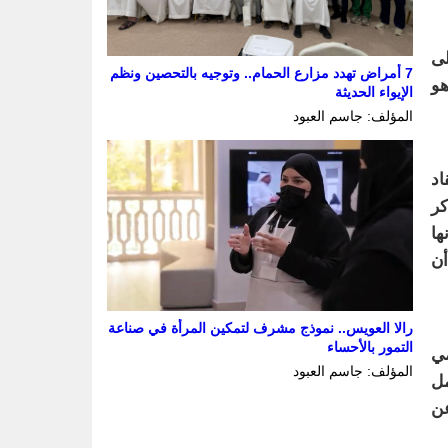
لى
7 أمراض تهدد مزارع الحمام.. وتوجيه بالتحصين ونظم
هو
الإيواء الحديثة
المؤلف: جاسم العبود
اد
كر
ها
أن
رالا العويس.. نموذج مشرف لتمكين المرأة في صناعة
التمور بالأحساء
مي
المؤلف: جاسم العبود
مل
عن