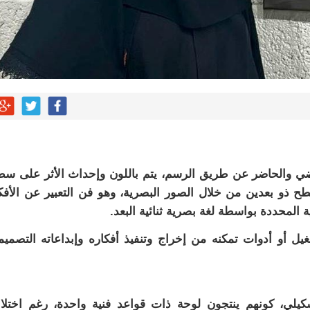
ي والحاضر عن طريق الرسم، يتم باللون وإحداث الأثر على س
ح ذو بعدين من خلال الصور البصرية، وهو فن التعبير عن الأفك
المحددة بواسطة لغة بصرية ثنائية البعد.
ل أو أدوات تمكنه من إخراج وتنفيذ أفكاره وإبداعاته التصميم
شكيلي، كونهم ينتجون لوحة ذات قواعد فنية واحدة، رغم اختل