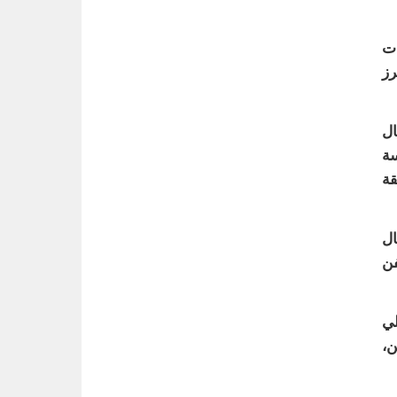
ات
رز
ال
سة
قة
ال
فن
لي
ن،