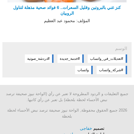
كنز غني بالبروتين وقليل السعرات.. 6 فوائد صحية مذهلة لتناول
الروبيان
المؤلف: محمود عبد العظيم
الوسم
#تعديلات_في_واتساب
#خدمة_جديدة
#دردشة_صوتية
#شركة_واتساب
واتساب
جميع التعليقات و الردود المطروحة لا تعبر عن رأي (الواحة نيوز صحيفة ترصد
نبض الأحساء لحظة بلحظة) بل تعبر عن رأي كاتبها.
2026 جميع الحقوق محفوظة, الواحة نيوز صحيفة ترصد نبض الأحساء لحظة
بلحظة
تصميم
خفاجى