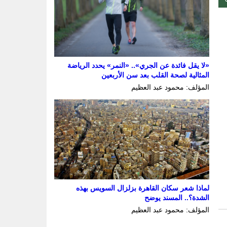
«لا يقل فائدة عن الجري».. «النمر» يحدد الرياضة
المثالية لصحة القلب بعد سن الأربعين
المؤلف: محمود عبد العظيم
لماذا شعر سكان القاهرة بزلزال السويس بهذه
الشدة؟.. المسند يوضح
المؤلف: محمود عبد العظيم