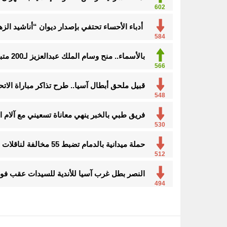
602
أدباء الأحساء تحتفي بإصدار ديوان “أناشيد ا
584
بالأسماء.. منح وسام الملك عبدالعزيز لـ200 متبرع بأعضائهم
566
قبيل ملحق أبطال آسيا.. طرح تذاكر مباراة الاتحا
548
فريق طبي بالخبر ينهي معاناة تسعيني مع آلا
530
حملة ميدانية بالدمام تضبط 55 مخالفة لناقلات المياه
512
النصر بطل غرب آسيا للأندية للسيدات عقب فوزه
494