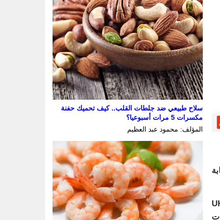
سلاح طبيعي ضد جلطات القلب.. كيف تحميك حفنة
مكسرات 5 مرات أسبوعيا؟
المؤلف: محمود عبد العظيم
بة
انات ما يقارب 191 ألف شخص من قاعدة بيانات البنك الحيوي البريطاني (UK
ات