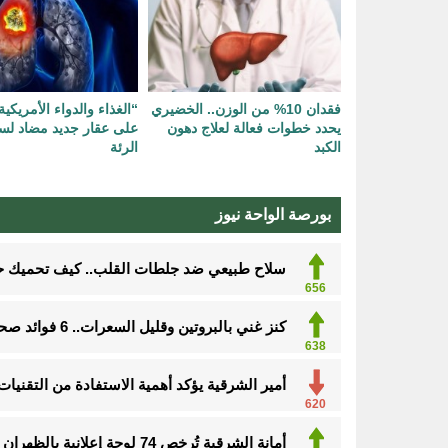
فقدان 10% من الوزن.. الخضيري
“الغذاء والدواء الأمريكي
يحدد خطوات فعالة لعلاج دهون
على عقار جديد مضاد ل
الكبد
الرئة
بورصة الواحة نيوز
سلاح طبيعي ضد جلطات القلب.. كيف تحميك حفنة مكسرات 
656
كنز غني بالبروتين وقليل السعرات.. 6 فوائد صحية مذهلة لتناول الروبيان
638
أمير الشرقية يؤكد أهمية الاستفادة من التقنيا
620
أمانة الشرقية تُرخص 74 لوحة إعلانية بالظهران للحفاظ على المشهد الحضري