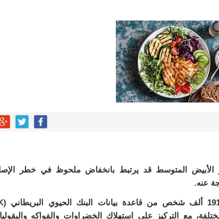
 من التقنيات الحديثة لخدمة الأشخاص ذوي الإعاقة السمعية
 “أناشيد الزهور” ضمن مشروع سلسلة الكتاب الأول
يني مع آلام الكتف بجراحة زراعة مفصل معكوس
لسعودية للمياه ويطّلع على جهودها في المنطقة
محافظة يرأس اجتماع لجنة السلامة المرورية
 حفنة مكسرات 5 مرات أسبوعيا؟
ر الأبيض المتوسط قد يرتبط بانخفاض ملحوظ في خطر الإصا
جة عنه.
واعتمد الباحثون على تحليل بي
المختلفة، مع التركيز على استهلاك الخضراوات والفواكه والبقولي