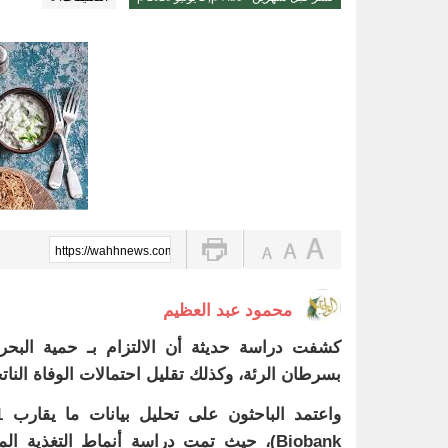
أمير الشرقية يؤكد أهمية الاستفادة
الواحة نيوز صحيفة ترصد نبض الأحساء لحظة بلحظة
أدباء الأحساء تحتفي بإصدار ديوان
فريق طبي بالخبر ينهي معاناة تسع
حملة ميدانية بالدمام تضبط 55 مخالفة لناقلات المياه
أمير الشرقية يستقبل رئيس الهيئة ا
نيابةً عن محافظ الأحساء.. وكيل ال
https://wahhnews.com/?p=103902
سلاح طبيعي ضد جلطات القلب.. كيف تحميك
محمود عبد العظيم
كشفت دراسة حديثة أن الالتزام بـ حمية البح
بسرطان الرئة، وكذلك تقليل احتمالات الوفاة النات
Biobank)، حيث تمت دراسة أنماط التغذية 