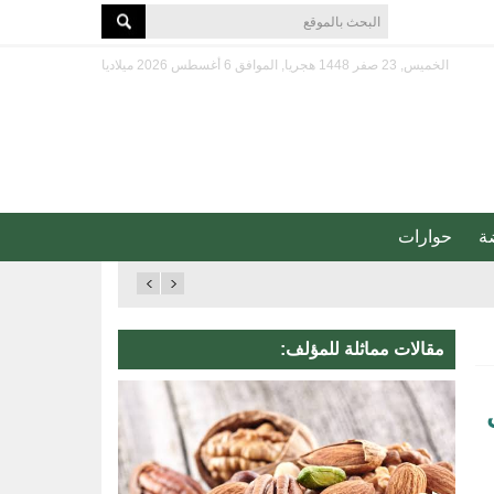
الخميس, 23 صفر 1448 هجريا, الموافق 6 أغسطس 2026 ميلاديا
ة
حوارات
مقالات مماثلة للمؤلف: