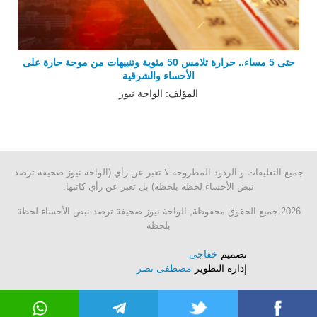
حتى 5 مساء.. حرارة تلامس 50 مئوية وتنبيهات من موجة حارة على
الأحساء والشرقية
المؤلف: الواحة نيوز
جميع التعليقات و الردود المطروحة لا تعبر عن رأي (الواحة نيوز صحيفة ترصد
نبض الأحساء لحظة بلحظة) بل تعبر عن رأي كاتبها.
2026 جميع الحقوق محفوظة, الواحة نيوز صحيفة ترصد نبض الأحساء لحظة
بلحظة
تصميم
خفاجى
إدارة التطوير
مصطفى نصر