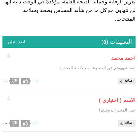
تعزيز الرقابة وحماية الصحة العامة، مؤكدةً في الوقت ذاته أنها
لن تتهاون مع كل ما من شأنه المساس بصحة وسلامة
المنتجات.
التعليقات (٥)
اضف تعليق
٥
احمد محمد
ايضا نبههوهم عن الممنوعات والأدوية المخدرة
-٠
+٠
اضافة رد
٤
الاسم ( اختياري )
حتى المخدرات وشكرا
-٠
+٠
اضافة رد