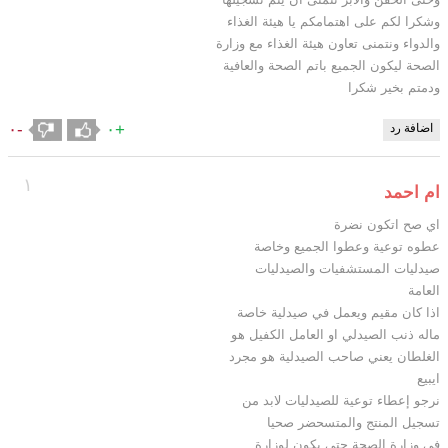
وشكرا لكم على اهتمامكم يا هيئة الغذاء
والدواء ونتمنى تعاون هيئة الغذاء مع وزارة
الصحة ليكون الجميع باتم الصحة والعافية
ودمتم بخير شكرا
-٠
+٠
اضافة رد
١
ام احمد
اي صح اتكون نضرة
عطوه توعية وعطوا الجميع وخاصة
صيدليات المستشفيات والصيدليات
العامة
اذا كان مقيم ويعمل في صيدلية خاصة
ماله ذنب الصيدلي او العامل الكفيل هو
الغلطان يعني صاحب الصيدلية هو مجرد
ايبيع
نرجو إعطاء توعية للصيدليات لابد من
تسجيل المنتج والمتسحضر صحيا
في وزارة الصحة حتى يكون لوزارة