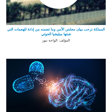
المملكة ترحب ببيان مجلس الأمن وما تضمنه من إدانة للهجمات التي
شنتها ميليشيا الحوثي
المؤلف: الواحة نيوز