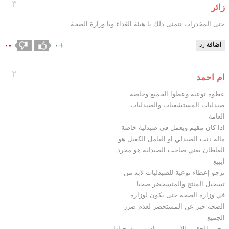
٣
زائر
حتى المخدرات نتمنى ذلك يا هيئة الغذاء ويا وزارة الصحة
-٠
+٠
اضافة رد
٢
ام احمد
عطوه توعية وعطوا الجميع وخاصة
صيدليات المستشفيات والصيدليات
العامة
اذا كان مقيم ويعمل في صيدلية خاصة
ماله ذنب الصيدلي او العامل الكفيل هو
الغلطان يعني صاحب الصيدلية هو مجرد
ايبيع
نرجو إعطاء توعية للصيدليات لابد من
تسجيل المنتج والمتسحضر صحيا
في وزارة الصحة حتى يكون لوزارة
الصحة خبر عن المستحضر لعدم ضرر
الجميع
وحتى الحقن والابر نتمنى ان يتم تسجيلها