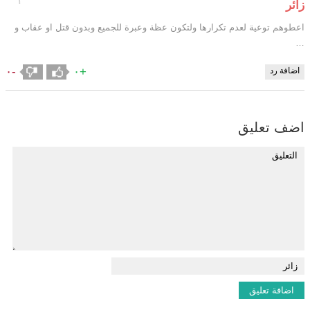
١
زائر
اعطوهم توعية لعدم تكرارها ولتكون عظة وعبرة للجميع وبدون قتل او عقاب و
…
-٠
+٠
اضافة رد
اضف تعليق