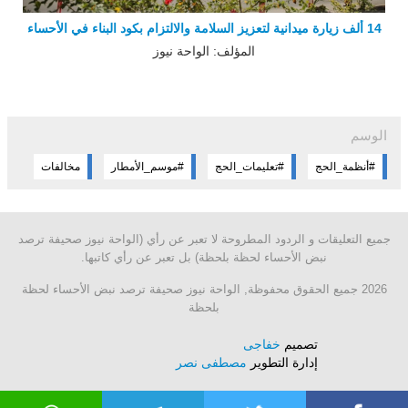
14 ألف زيارة ميدانية لتعزيز السلامة والالتزام بكود البناء في الأحساء
المؤلف: الواحة نيوز
الوسم
#أنظمة_الحج
#تعليمات_الحج
#موسم_الأمطار
مخالفات
جميع التعليقات و الردود المطروحة لا تعبر عن رأي (الواحة نيوز صحيفة ترصد
نبض الأحساء لحظة بلحظة) بل تعبر عن رأي كاتبها.
2026 جميع الحقوق محفوظة, الواحة نيوز صحيفة ترصد نبض الأحساء لحظة
بلحظة
تصميم
خفاجى
إدارة التطوير
مصطفى نصر