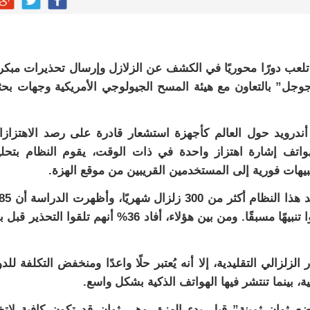
لعب دورًا محوريًا في الكشف عن الزلازل وإرسال تحذيرات مبكر
ل” بالتعاون مع هيئة المسح الجيولوجي الأمريكية وجهات بحث
ندرويد حول العالم كأجهزة استشعار قادرة على رصد الاهتزاز
هواتف إشارة اهتزاز واحدة في ذات الوقت، يقوم النظام بتحل
ل تنبيهات فورية إلى المستخدمين القريبين من موقع الهزة.
من الأشخاص الذين شعروا بالهزة الأرضية قد تلقّوا تنبيهًا مسبقًا. ومن بين هؤلاء، أفاد 36% أنهم تلقوا التحذي
 الزلزالي التقليدية، إلا أنه يُعتبر حلًا واعدًا ومنخفض التكلفة للد
ية، بينما تنتشر فيها الهواتف الذكية بشكل واسع.
ثوانٍ ثمينة” قبل بدء الهزة، وهي ثوانٍ قد تكون كافية لاتخ