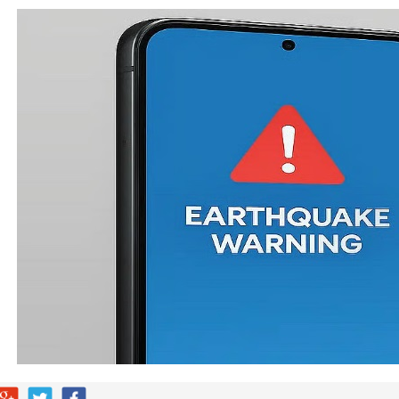
هابية حوثية
ية”.. كيف صنعت أم أحسائية من شغف بناتها قصة نجاح ملهمة؟
لية ليست من التابعين
 يحوّلون الفكرة إلى “أثر”
مقلية دون التأثير على الطعم