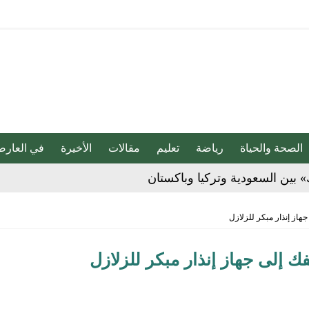
الصحة والحياة
رياضة
تعليم
مقالات
الأخيرة
في العارض
» بين السعودية وتركيا وباكستان
جهاز إنذار مبكر للزلازل
بو المخدر في الشرقية
فك إلى جهاز إنذار مبكر للزلازل
ج للإبداع والاحترافية بقيادة محمد الضيف
شأن منتجات قهوة وشوكولاتة مضاف إليها الجينسنغ