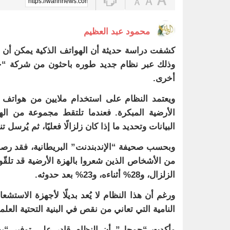
https://wahhnews.com/?p=83009
محمود عبد العظيم
كشفت دراسة حديثة أن الهواتف الذكية يمكن أن ت
وذلك عبر نظام جديد طوره باحثون من شركة “جوج
أخرى.
ويعتمد النظام على استخدام ملايين من هواتف أ
الأرضية المبكرة. فعندما تلتقط مجموعة من ال
البيانات وتحديد ما إذا كان زلزالًا فعليًا، ثم يُرس
الزلزال، و28% أثناءه، و23% بعد حدوثه.
ورغم أن هذا النظام لا يُعد بديلًا لأجهزة الاستشعار
النامية التي تعاني من نقص في البنية التحتية العلم
وأكدت “جوجل” أن النظام قادر على توفير “بضع 