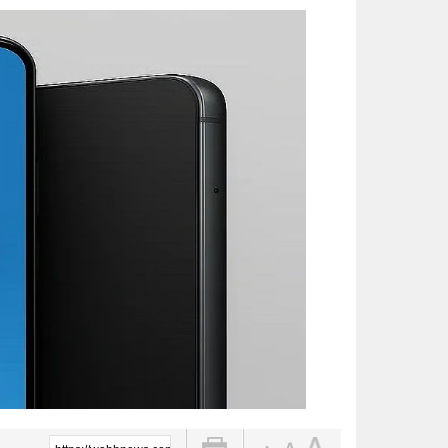
الحرارة تصل لـ 50 مئوية.. الإنذار البرتقالي بموجة حارة على الأحساء وعدة مدن بالشرقية
الواحة نيوز صحيفة ترصد نبض الأحساء لحظة بلحظة
قيادة القوات المشتركة للتحالف: إصابة (11) من المدنيين بنجران نتيجة اعتداءات إر
ثلاثية الذهب في “المهارات الثقاف
3 طرق سهلة لمتابعة طلبك في الضمان الاجتماعي.. وهذه الفئات معفاة
حساب المواطن يوضح: العمالة المنز
عبدالله السلطان: نُعلّم الشباب كيف
تقنية جديدة تقلل دهون البطاطس ال