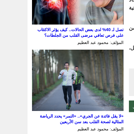
ية
من
تصل لـ 40% لدى بعض الحالات.. كيف يؤثر الاكتئاب
على فرص تعافي مرضى القلب من الجلطات؟
المؤلف: محمود عبد العظيم
ل،
«لا يقل فائدة عن الجري».. «النمر» يحدد الرياضة
المثالية لصحة القلب بعد سن الأربعين
المؤلف: محمود عبد العظيم