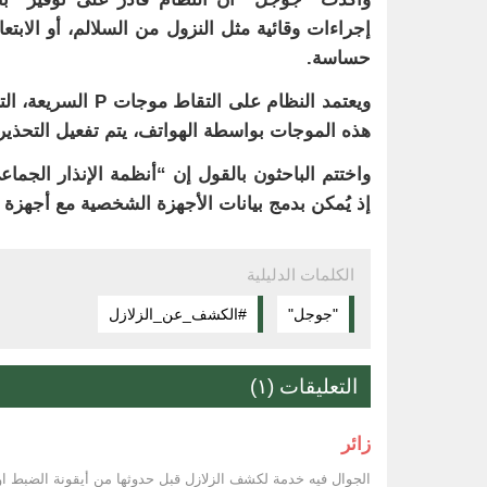
إجراءات وقائية مثل النزول من السلالم، أو الابتع
حساسة.
ويعتمد النظام على التقاط موجات
P
السريعة، الت
هذه الموجات بواسطة الهواتف، يتم تفعيل التحذير
واختتم الباحثون بالقول إن “أنظمة الإنذار الجما
إذ يُمكن بدمج بيانات الأجهزة الشخصية مع أجهزة ال
الكلمات الدليلية
"جوجل"
#الكشف_عن_الزلازل
التعليقات (١)
زائر
الجوال فيه خدمة لكشف الزلازل قبل حدوثها من أيقونة الضبط 