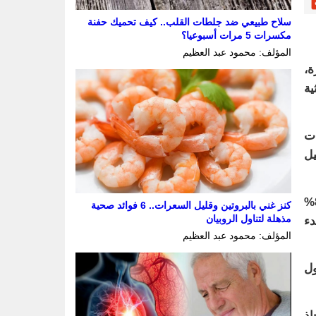
سلاح طبيعي ضد جلطات القلب.. كيف تحميك حفنة
مكسرات 5 مرات أسبوعيا؟
المؤلف: محمود عبد العظيم
ة،
ية
ات
يل
وبحسب صحيفة “الإندبندنت” البريطانية، فقد رصد هذا النظام أكثر من 300 زلزال شهريًا، وأظهرت الدراسة أن 85%
كنز غني بالبروتين وقليل السعرات.. 6 فوائد صحية
مذهلة لتناول الروبيان
ر قبل بدء
المؤلف: محمود عبد العظيم
ول
اذ