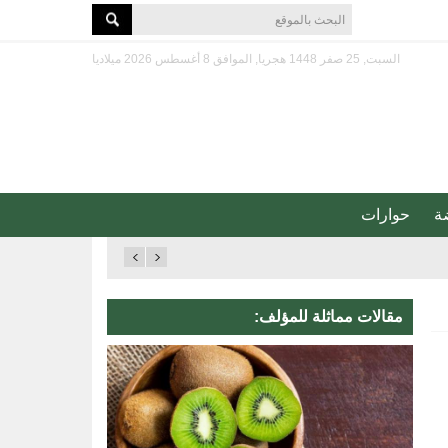
السبت, 25 صفر 1448 هجريا, الموافق 8 أغسطس 2026 ميلاديا
ة
حوارات
مقالات مماثلة للمؤلف: