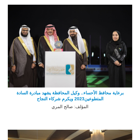
برعاية محافظ الأحساء.. وكيل المحافظة يشهد مبادرة السادة
المتطوعين2023 ويكرم شركاء النجاح
المؤلف: صالح المري