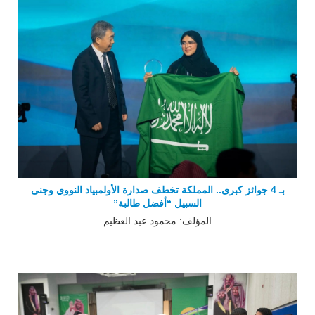
بـ 4 جوائز كبرى.. المملكة تخطف صدارة الأولمبياد النووي وجنى
السبيل “أفضل طالبة”
المؤلف: محمود عبد العظيم