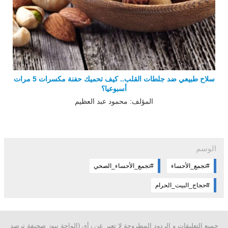
سلاح طبيعي ضد جلطات القلب.. كيف تحميك حفنة مكسرات 5 مرات
أسبوعيا؟
المؤلف: محمود عبد العظيم
الوسم
#تجمع_الأحساء
#تجمع_الأحساء_الصحي
#حجاج_البيت_الحرام
جميع التعليقات و الردود المطروحة لا تعبر عن رأي (الواحة نيوز صحيفة ترصد