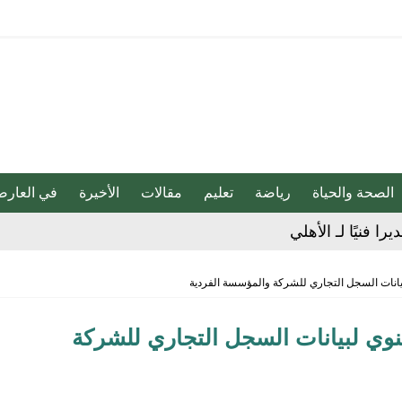
الصحة والحياة
رياضة
تعليم
مقالات
الأخيرة
في العارض
لإجراءات النظامية بحق صيدلي للإساءة لمواطن
انات السجل التجاري للشركة والمؤسسة الفردية
 حفنة مكسرات 5 مرات أسبوعيا؟
وي لبيانات السجل التجاري للشركة
ان
ات عقب فوزه على الهلال برباعية