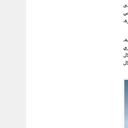
دى
في
ة،
ة،
اري
ال
ال