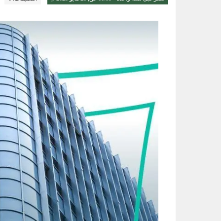
قبيل ملحق أبطال آسيا.. طرح تذاكر مب
الواحة نيوز صحيفة ترصد نبض الأحساء لحظة بلحظة
بالأسماء.. منح وسام الملك عبدالعزيز لـ200 متبرع بأع
أمانة الشرقية تُرخص 74 لوحة إعلانية بالظهران للحفاظ على المشهد الحضري
أمير الشرقية يؤكد أهمية الاستفادة
أدباء الأحساء تحتفي بإصدار ديوان
أمير الشرقية يطّلع على مشروع صن
رسميا.. الكرواتي مارينو بوسيتش مدير