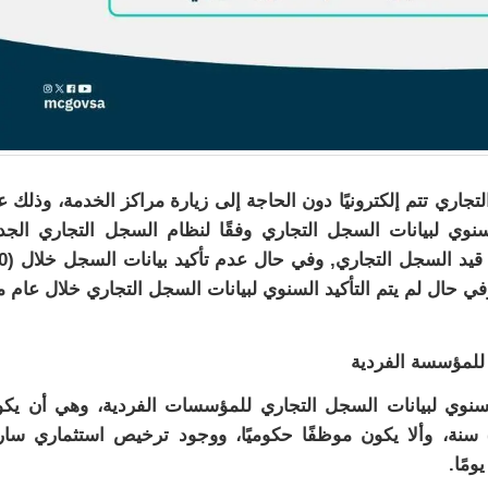
جاري تتم إلكترونيًا دون الحاجة إلى زيارة مراكز الخدمة، وذلك ع
busine, ويتم التأكيد السنوي لبيانات السجل التجاري وفقًا لنظام السجل التجاري الج
وفي حال لم يتم التأكيد السنوي لبيانات السجل التجاري خلال عام 
 للمؤسسة الفردية
لسنوي لبيانات السجل التجاري للمؤسسات الفردية، وهي أن يك
لسجل التجاري نشطًا، وألا يقل العمر عن (18) سنة، وألا يكون موظفًا حكوميًا، ووجود ترخيص استثماري س