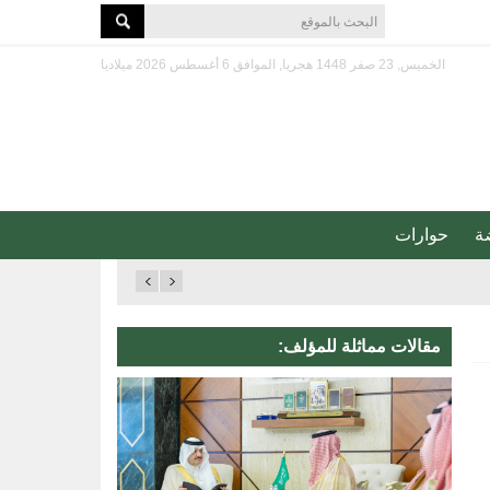
الخميس, 23 صفر 1448 هجريا, الموافق 6 أغسطس 2026 ميلاديا
ة
حوارات
مقالات مماثلة للمؤلف: