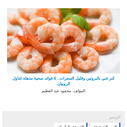
كنز غني بالبروتين وقليل السعرات.. 6 فوائد صحية مذهلة لتناول
الروبيان
المؤلف: محمود عبد العظيم
الوسم
#سن_الشيخوخة
#شيوخة_بلا_أمراض