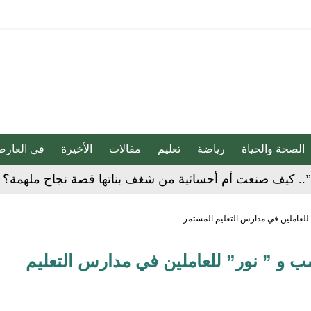
الصحة والحياة
رياضة
تعليم
مقالات
الأخيرة
في العارض
ية”.. كيف صنعت أم أحسائية من شغف بناتها قصة نجاح ملهمة؟
لية ليست من التابعين
 للعاملين في مدارس التعليم المستمر
 يحوّلون الفكرة إلى “أثر”
سب و ” نور” للعاملين في مدارس التعليم
ي لا يجب التخلص منه