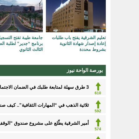
تعليم الشرقية يفتح باب طلبات
جامعة طيبة تفتح التسجي
إعادة إصدار شهادة الثانوية
برنامج “جدير” لطلبة ا
بشروط محددة
الثالث الثانوي
بورصة الواحة نيوز
3 طرق سهلة لمتابعة طلبك في الضمان الاجتماعي.. وهذه الفئات معفاة
610
ثلاثية الذهب في “المهارات الثقافية”.. كيف ص
592
أمير الشرقية يطّلع على مشروع صندوق “الوقف 
574