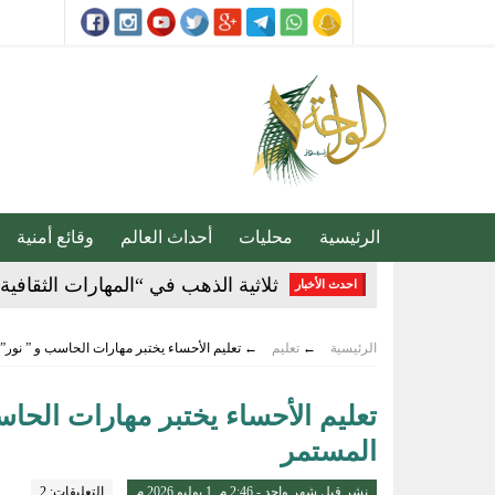
الرئيسية
محليات
أحداث العالم
وقائع أمنية
ثلاثية الذهب في “المهارات الثقاف
3 طرق سهلة لمتابعة طلبك في الضمان الاجتماعي.. وهذه الفئات معفاة
احدث الأخبار
حساب المواطن يوضح: العمالة المنز
الرئيسية
←
تعليم
←
تعليم الأحساء يختبر مهارات الحاسب و ” نور”
عبدالله السلطان: نُعلّم الشباب كيف
تعليم الأحساء يختبر مهارات الحا
خبيرة تغذية: قشرة الكيوي كنز صح
المستمر
14 ألف زيارة ميدانية لتعزيز السلامة والالتزام بكود البناء في الأحساء
نشر قبل شهر واحد - 2:46 م, 1 يوليو 2026 م
التعليقات: 2