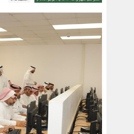
أمير الشرقية يطّلع على مشروع صن
الواحة نيوز صحيفة ترصد نبض الأحساء لحظة بلحظة
رسميا.. الكرواتي مارينو بوسيتش مدير
عقب تداول مقطع الإساءة.. اتخاذ ا
حتى 5 مساء.. حرارة تلامس 50 مئوية وتنبيهات من موجة حارة على الأحساء والشرقية
سلاح طبيعي ضد جلطات القلب.. كيف تحميك
قيادة القوات المشتركة للتحالف: إصابة (11) من المدنيين بنجران نتيجة اعتداءات إر