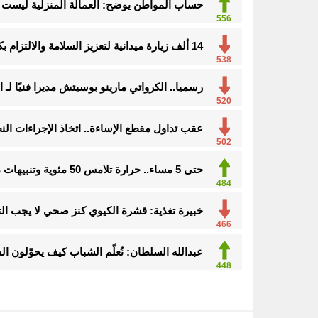
حساب المواطن يوضح: العمالة المنزلية ليست م
556
14 ألف زيارة ميدانية لتعزيز السلامة والالتزام بكود البناء في الأحساء
538
رسميا.. الكرواتي مارينو بوسيتش مديرا فنيًا لـ ا
500
عقب تداول مقطع الإساءة.. اتخاذ الإجراءات ا
502
حتى 5 مساء.. حرارة تلامس 50 مئوية وتنبيهات من موجة حارة على الأحساء والشرقية
484
خبيرة تغذية: قشرة الكيوي كنز صحي لا يجب ال
466
عبدالله السلطان: نُعلّم الشباب كيف يحوّلون ال
448