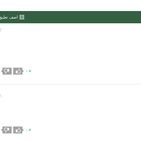
اضف تعليق
٢
+٠
١
+٠