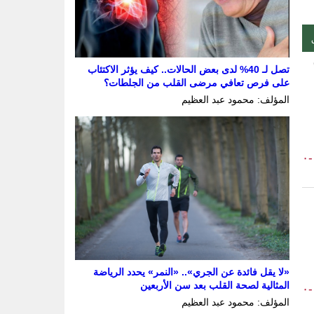
تصل لـ 40% لدى بعض الحالات.. كيف يؤثر الاكتئاب
على فرص تعافي مرضى القلب من الجلطات؟
المؤلف: محمود عبد العظيم
-٠
«لا يقل فائدة عن الجري».. «النمر» يحدد الرياضة
المثالية لصحة القلب بعد سن الأربعين
-٠
المؤلف: محمود عبد العظيم