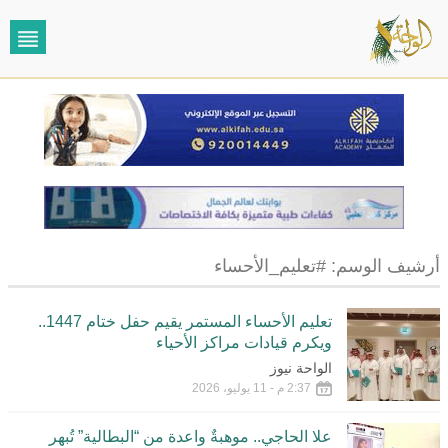
أرشيف الوسم:
#تعليم_الأحساء
تعليم الأحساء المستمر يقيم حفل ختام 1447..
ويكرم قيادات مراكز الأحياء
الواحة نيوز
2:37 م - 11 يوليو، 2026
علا الحاجي.. موهبةٌ واعدة من “البطالية” تُبهر