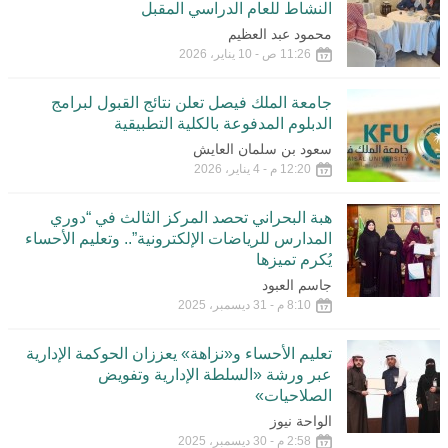
النشاط للعام الدراسي المقبل
محمود عبد العظيم
11:26 ص - 10 يناير، 2026
جامعة الملك فيصل تعلن نتائج القبول لبرامج
الدبلوم المدفوعة بالكلية التطبيقية
سعود بن سلمان العايش
12:20 م - 4 يناير، 2026
هبة البحراني تحصد المركز الثالث في “دوري
المدارس للرياضات الإلكترونية”.. وتعليم الأحساء
يُكرم تميزها
جاسم العبود
8:10 م - 31 ديسمبر، 2025
تعليم الأحساء و«نزاهة» يعززان الحوكمة الإدارية
عبر ورشة «السلطة الإدارية وتفويض
الصلاحيات»
الواحة نيوز
2:58 م - 30 ديسمبر، 2025