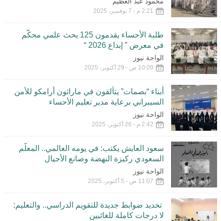
محمود عبد العظيم
2:21 م - 7 نوفمبر، 2025
طلبة الأحساء يقدمون 125 بحث علمي محكّم
في معرض ” إبداع 2026 “
الواحة نيوز
10:09 ص - 29 أكتوبر، 2025
أبناء “بصمات” يتألقون في ماراثون أرامكو للأمن
السيبراني برعاية مدير تعليم الأحساء
الواحة نيوز
2:42 م - 26 أكتوبر، 2025
سعود العايش يكتب: في يومه العالمي.. المعلّم
السعودي ركيزة النهضة وصانع الأجيال
الواحة نيوز
11:07 ص - 5 أكتوبر، 2025
تحديد ضوابط جديدة للتقويم الدراسي.. والتعليم:
لا درجات كاملة للغائبين