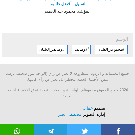
السبيل “أفضل طالبة”
المؤلف: محمود عبد العظيم
الوسم
#مجموعة_العليان
ٌ#وظائف
#وظائف_العليان
جميع التعليقات و الردود المطروحة لا تعبر عن رأي (الواحة نيوز صحيفة ترصد
نبض الأحساء لحظة بلحظة) بل تعبر عن رأي كاتبها.
2026 جميع الحقوق محفوظة, الواحة نيوز صحيفة ترصد نبض الأحساء لحظة
بلحظة
تصميم
خفاجى
إدارة التطوير
مصطفى نصر