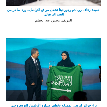
حقيقة زفاف رونالدو وجورجينا تشعل مواقع التواصل.. ورد ساخر من
النجم البرتغالي
المؤلف: محمود عبد العظيم
بـ 4 جوائز كبرى.. المملكة تخطف صدارة الأولمبياد النووي وجنى