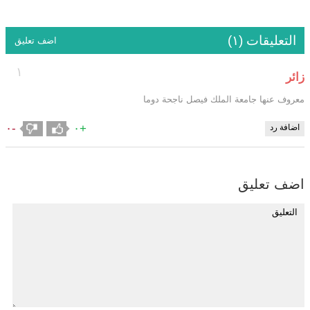
التعليقات (١)
اضف تعليق
١
زائر
معروف عنها جامعة الملك فيصل ناجحة دوما
-٠
+٠
اضافة رد
اضف تعليق