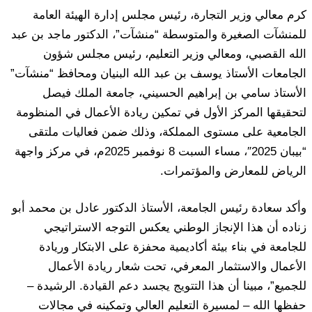
كرم معالي وزير التجارة، رئيس مجلس إدارة الهيئة العامة
للمنشآت الصغيرة والمتوسطة “منشآت”، الدكتور ماجد بن عبد
الله القصبي، ومعالي وزير التعليم، رئيس مجلس شؤون
الجامعات الأستاذ يوسف بن عبد الله البنيان ومحافظ “منشآت”
الأستاذ سامي بن إبراهيم الحسيني، جامعة الملك فيصل
لتحقيقها المركز الأول في تمكين ريادة الأعمال في المنظومة
الجامعية على مستوى المملكة، وذلك ضمن فعاليات ملتقى
“بيبان 2025″، مساء السبت 8 نوفمبر 2025م، في مركز واجهة
الرياض للمعارض والمؤتمرات.
وأكد سعادة رئيس الجامعة، الأستاذ الدكتور عادل بن محمد أبو
زناده أن هذا الإنجاز الوطني يعكس التوجه الاستراتيجي
للجامعة في بناء بيئة أكاديمية محفزة على الابتكار وريادة
الأعمال والاستثمار المعرفي، تحت شعار ريادة الأعمال
للجميع”، مبينا أن هذا التتويج يجسد دعم القيادة. الرشيدة –
حفظها الله – لمسيرة التعليم العالي وتمكينه في مجالات