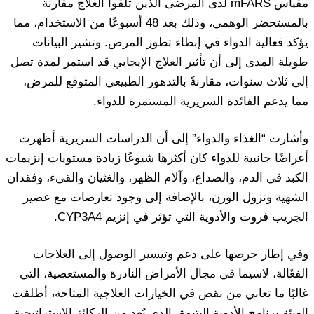
مقياس mFARS لدى المرضى الذين تلقوا العلاج مقارنة
بالمستحضر الوهمي، وذلك بعد 48 أسبوعًا من الاستخدام، مما
يؤكد فعالية الدواء في إبطاء تطور المرض. وتشير البيانات
طويلة المدى إلى أن تأثير العلاج الإيجابي قد استمر لمدة تصل
إلى ثلاث سنوات، مقارنةً بالتدهور الطبيعي المتوقع للمرض،
مما يدعم الفائدة السريرية المستمرة للدواء.
وأشارت “الغذاء والدواء” إلى أن الدراسات السريرية أظهرت
أعراضًا جانبية للدواء كان أكثرها شيوعًا زيادة مستويات إنزيمات
الكبد في الدم، والصداع، وآلام الظهر، والغثيان والقيء، وفقدان
الشهية ونزول الوزن، بالإضافة إلى وجود تعارضات مع عصير
الجريب فروت والأدوية التي تؤثر في إنزيم CYP3A4.
وفي إطار حرصها على دعم وتيسير الوصول إلى العلاجات
الفعّالة، لاسيما في مجال الأمراض النادرة والمستعصية، التي
غالبًا ما تعاني من نقص في الخيارات العلاجية المتاحة، أطلقت
الهيئة برنامج الأدوية اليتيمة، الذي يُعد من الركائز الإستراتيجية