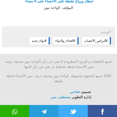
أمطار ورياح نشطة على الأحساء حتى 8 مساء
المؤلف: الواحة نيوز
الوسم
#أمراض_الأعصاب
#الغذاء_والدواء
#دواء_جديد
جميع التعليقات و الردود المطروحة لا تعبر عن رأي (الواحة نيوز صحيفة ترصد
نبض الأحساء لحظة بلحظة) بل تعبر عن رأي كاتبها.
2026 جميع الحقوق محفوظة, الواحة نيوز صحيفة ترصد نبض الأحساء لحظة
بلحظة
تصميم
خفاجى
إدارة التطوير
مصطفى نصر