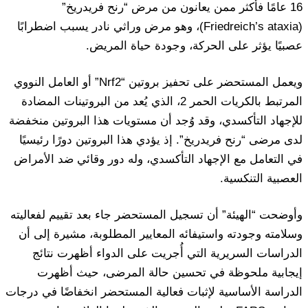
16 عامًا فأكثر ممن يعانون من مرض “رنح فريدريخ”
(Friedreich’s ataxia)، وهو مرض وراثي نادر يسبب اضطرابًا
عصبيًا يؤثر على الحركة، وجودة حياة المريض.
ويعمل المستحضر على تحفيز بروتين “Nrf2” أو العامل النووي
المرتبط بالكريات الحمر 2، الذي يُعد من البروتينات المضادة
للإجهاد التأكسدي، وقد وُجد أن مستويات هذا البروتين منخفضة
لدى مرضى “رنح فريدريخ”. إذ يؤدي هذا البروتين دورًا رئيسيًا
في التعامل مع الإجهاد التأكسدي، وله دور وقائي ضد الأمراض
العصبية التنكسية.
وأوضحت “الهيئة” أن تسجيل المستحضر جاء بعد تقييم لفعاليته
وسلامته وجودته واستيفائه المعايير المطلوبة، مشيرة إلى أن
الدراسات السريرية التي أُجريت على الدواء أظهرت نتائج
إيجابية ملحوظة في تحسين حالة المرضى، حيث أظهرت
الدراسة الأساسية لإثبات فعالية المستحضر انخفاضًا في درجات