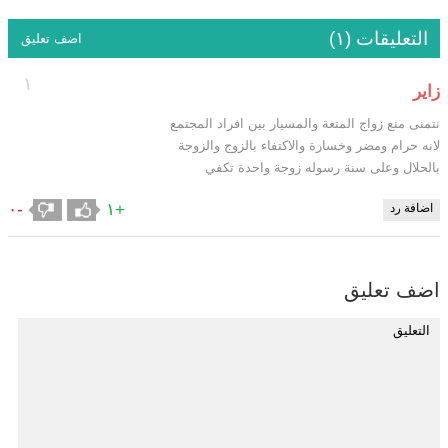
التعليقات (١)
اضف تعليق
١
زاير
نتمنى منع زواج المتعة والمسيار بين افراد المجتمع
لانه حرام ومضر وخسارة والاكتفاء بالزوج والزوجة
بالحلال وعلى سنة رسوله زوجة واحدة تكفي
-٠
+١
اضافة رد
اضف تعليق