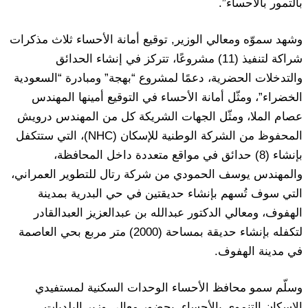
بالتمور بالأحساء”.
وشهد سموّه ومعالي الوزير, توقيع أمانة الأحساء ثلاث مذكرات
شراكة لتنفيذ (11) مشروعًا، تتركز في إنشاء الحدائق
والتدخلات الحضرية، دعمًا لمشروع “بهجة” ومبادرة “السعودية
الخضراء”، ومثّل أمانة الأحساء في التوقيع أمينها المهندس
عصام الملا، ومثّل الجهات الشريكة كل من المهندس درويش
المحفوظ من الشركة الوطنية للإسكان (NHC)، التي ستتكفل
بإنشاء (8) حدائق في مواقع متعددة داخل المحافظة،
والمهندس يوسف الحمودي من شركة رتال للتطوير العمراني،
التي سوف تُسهم بإنشاء حديقتين في حي البدرية بمدينة
الهفوف، ومعالي الدكتور عبدالله بن عبدالعزيز العبدالقادر
لتكفله بإنشاء حديقة بمساحة (2000) متر مربع بحي العاصمة
في مدينة الهفوف.
وسلّم سمو محافظ الأحساء الوحدات السكنية لمستفيدي
الإسكان التنموي بالأحساء، بحضور معالي وزير البلديات