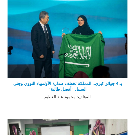
بـ 4 جوائز كبرى.. المملكة تخطف صدارة الأولمبياد النووي وجنى
السبيل “أفضل طالبة”
المؤلف: محمود عبد العظيم