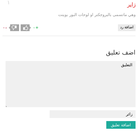
١
زاير
وهي ماتسمى بالبروجكتر او لوحات البور بوينت
-٠
+٠
اضافة رد
اضف تعليق