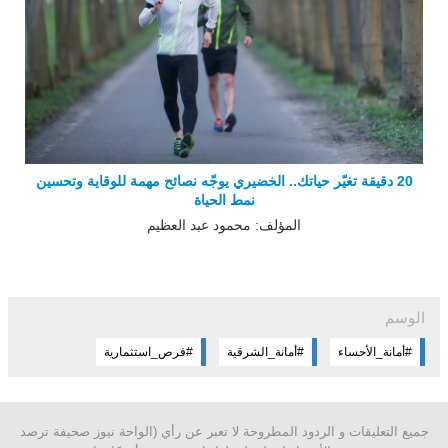
20 دقيقة تغيّر حياتك.. الخضيري يوجّه نصائح مهمة للوقاية وتحسين
نمط الحياة
المؤلف: محمود عبد العظيم
الوسم
#أمانة_الأحساء
#أمانة_الشرقية
#فرص_استثمارية
جميع التعليقات و الردود المطروحة لا تعبر عن رأي (الواحة نيوز صحيفة ترصد