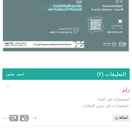
التعليقات (٢)
اضف تعليق
٢
زاير
استثمارات في البناء
.استثمارات في تدوير النفايات
-٠
+٠
اضافة رد