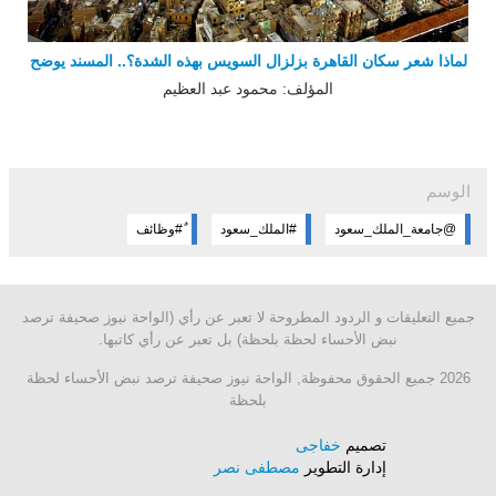
لماذا شعر سكان القاهرة بزلزال السويس بهذه الشدة؟.. المسند يوضح
المؤلف: محمود عبد العظيم
الوسم
@جامعة_الملك_سعود
#الملك_سعود
ٌ#وظائف
جميع التعليقات و الردود المطروحة لا تعبر عن رأي (الواحة نيوز صحيفة ترصد
نبض الأحساء لحظة بلحظة) بل تعبر عن رأي كاتبها.
2026 جميع الحقوق محفوظة, الواحة نيوز صحيفة ترصد نبض الأحساء لحظة
بلحظة
تصميم
خفاجى
إدارة التطوير
مصطفى نصر