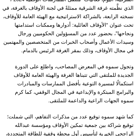
الذي نظَّمته غرفة الشرقية ممثلةً في لجنة الأوقاف بالغرفة، في
نسخته الرابعة، بالشراكة الاستراتيجية مع الهيئة العامة للأوقاف،
تحت عنوان “الأوقاف العائلية: أدوارها وممكنات استدامتها
ونجاحها”، بحضور عدد من المسؤولين الحكوميين ورجال
وسيدات الأعمال وأصحاب الخبرات من المتخصصين والمهتمين
في مجال الأوقاف، وذلك بمقر الغرفة الرئيس بالدمام.
وتجول سموه في المعرض المصاحب، واطلع على الدورة
الجديدة للملتقى التي تتبناها الغرفة والهيئة العامة للأوقاف
استكمالًا لمسيرة التوعية بأفضل الممارسات والمبادرات
والبرامج المبتكرة والإبداعية في المجال الوقفي، كما كرم
سموه الجهات الراعية والداعمة للملتقى.
كما شهد سموه توقيع عدد من مذكرات التفاهم، التي شملت؛
توقيع شراكة بين جمعية تمكين الأوقاف ومؤسسة عبدالله
الراجحي الخيرية لتأسيس أول محطة وقفية للطاقة المتجددة،