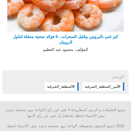
كنز غني بالبروتين وقليل السعرات.. 6 فوائد صحية مذهلة لتناول
الروبيان
المؤلف: محمود عبد العظيم
الوسم
#أمير_المنطقة_الشرقية
#المنطقة_الشرقية
جميع التعليقات و الردود المطروحة لا تعبر عن رأي (الواحة نيوز صحيفة ترصد
نبض الأحساء لحظة بلحظة) بل تعبر عن رأي كاتبها.
2026 جميع الحقوق محفوظة, الواحة نيوز صحيفة ترصد نبض الأحساء لحظة