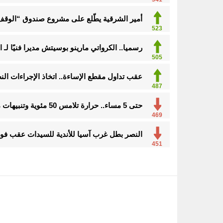
أمير الشرقية يطّلع على مشروع صندوق “الوقف 
523
رسميا.. الكرواتي مارينو بوسيتش مديرا فنيًا لـ ا
505
عقب تداول مقطع الإساءة.. اتخاذ الإجراءات ا
487
حتى 5 مساء.. حرارة تلامس 50 مئوية وتنبيهات من موجة حارة على الأحساء والشرقية
469
النصر بطل غرب آسيا للأندية للسيدات عقب فوزه
451