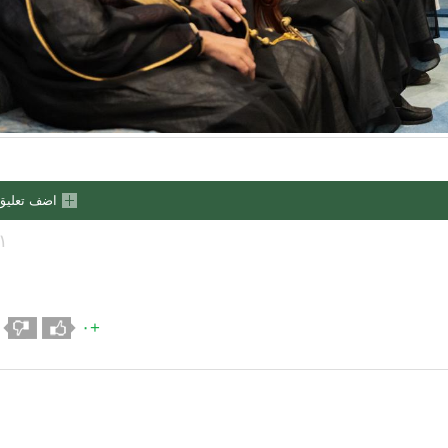
اضف تعليق
١
+٠