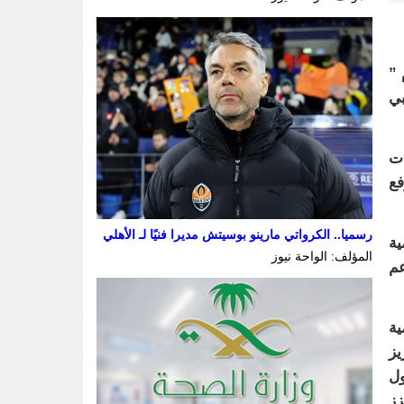
 ”
بي
ات
فع
رسميا.. الكرواتي مارينو بوسيتش مديرا فنيًا لـ الأهلي
ية
المؤلف: الواحة نيوز
عم
ية
عزيز
ول
زز