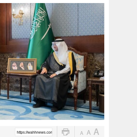
النصر بطل غرب آسيا للأندية للسيد
الواحة نيوز صحيفة ترصد نبض الأحساء لحظة بلحظة
قبيل ملحق أبطال آسيا.. طرح تذاكر مب
بالأسماء.. منح وسام الملك عبدالعزيز لـ200 متبرع بأع
أمانة الشرقية تُرخص 74 لوحة إعلانية بالظهران للحفاظ على المشهد الحضري
أمير الشرقية يؤكد أهمية الاستفادة
14 ألف زيارة ميدانية لتعزيز السلامة والالتزام بكود البناء في الأحساء
https://wahhnews.com/?p=104908