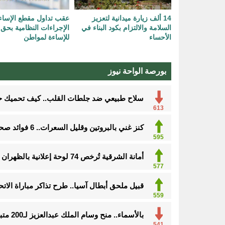
14 ألف زيارة ميدانية لتعزيز
عقب تداول مقطع الإساءة.
السلامة والالتزام بكود البناء في
الإجراءات النظامية بحق
الأحساء
للإساءة لمواطن
بورصة الواحة نيوز
سلاح طبيعي ضد جلطات القلب.. كيف تحميك حفنة مكسرات 
613
كنز غني بالبروتين وقليل السعرات.. 6 فوائد صحية مذهلة لتناول الروبيان
595
أمانة الشرقية تُرخص 74 لوحة إعلانية بالظهران للحفاظ على المشهد الحضري
577
قبيل ملحق أبطال آسيا.. طرح تذاكر مباراة الاتحا
559
بالأسماء.. منح وسام الملك عبدالعزيز لـ200 متبرع بأعضائهم
555