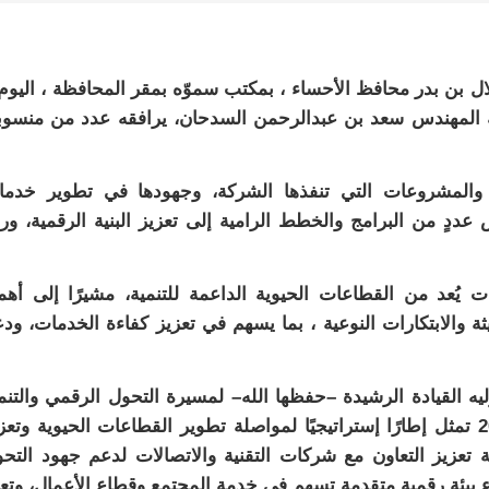
 بن بدر محافظ الأحساء ، بمكتب سموّه بمقر المحافظة ، اليوم
دية المهندس سعد بن عبدالرحمن السدحان، يرافقه عدد من منسو
ت والمشروعات التي تنفذها الشركة، وجهودها في تطوير خدم
عددٍ من البرامج والخطط الرامية إلى تعزيز البنية الرقمية، ور
 يُعد من القطاعات الحيوية الداعمة للتنمية، مشيرًا إلى أهم
يثة والابتكارات النوعية ، بما يسهم في تعزيز كفاءة الخدمات، ود
يه القيادة الرشيدة –حفظها الله– لمسيرة التحول الرقمي والتنم
الشاملة، مؤكدًا أن مستهدفات رؤية المملكة 2030 تمثل إطارًا إستراتيجيًا لمواصلة تطوير القطاعات الحيوية وت
ية تعزيز التعاون مع شركات التقنية والاتصالات لدعم جهود التح
ء بيئة رقمية متقدمة تسهم في خدمة المجتمع وقطاع الأعمال، وتع