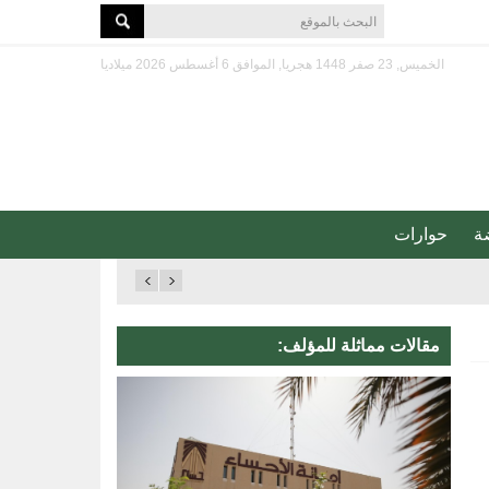
الخميس, 23 صفر 1448 هجريا, الموافق 6 أغسطس 2026 ميلاديا
ة
حوارات
مقالات مماثلة للمؤلف: