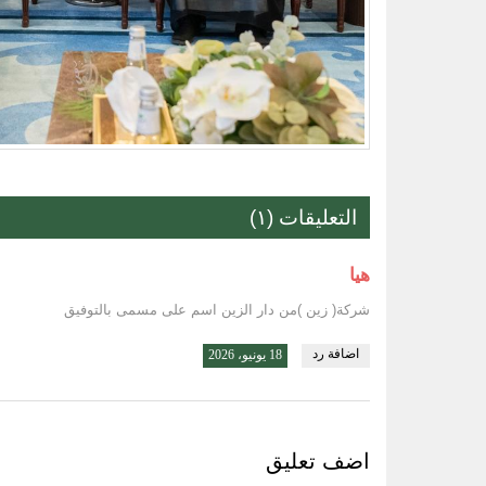
التعليقات (١)
هيا
شركة( زين )من دار الزين اسم على مسمى بالتوفيق
اضافة رد
18 يونيو، 2026
اضف تعليق