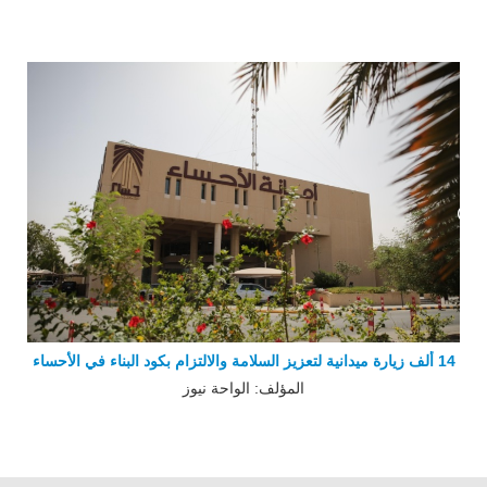
14 ألف زيارة ميدانية لتعزيز السلامة والالتزام بكود البناء في الأحساء
المؤلف: الواحة نيوز