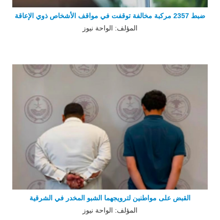
ضبط 2357 مركبة مخالفة توقفت في مواقف الأشخاص ذوي الإعاقة
المؤلف: الواحة نيوز
القبض على مواطنين لترويجهما الشبو المخدر في الشرقية
المؤلف: الواحة نيوز