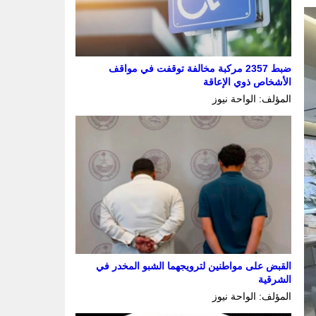
ضبط 2357 مركبة مخالفة توقفت في مواقف
الأشخاص ذوي الإعاقة
المؤلف: الواحة نيوز
القبض على مواطنين لترويجهما الشبو المخدر في
الشرقية
المؤلف: الواحة نيوز