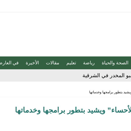
الصحة والحياة
رياضة
تعليم
مقالات
الأخيرة
في العارض
ج للإبداع والاحترافية بقيادة محمد الضيف
شأن منتجات قهوة وشوكولاتة مضاف إليها الجينسنغ
يشيد بتطور برامجها وخدماتها
أحساء” ويشيد بتطور برامجها وخدماتها
هابية حوثية
ية”.. كيف صنعت أم أحسائية من شغف بناتها قصة نجاح ملهمة؟