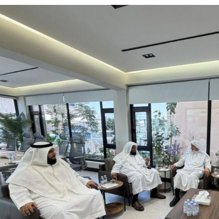
لية ليست من التابعين
 يحوّلون الفكرة إلى “أثر”
ي لا يجب التخلص منه
بو المخدر في الشرقية