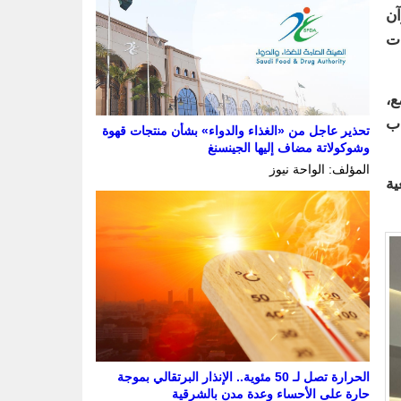
آن
ات
ع،
اب
تحذير عاجل من «الغذاء والدواء» بشأن منتجات قهوة
وشوكولاتة مضاف إليها الجينسنغ
المؤلف: الواحة نيوز
ية
الحرارة تصل لـ 50 مئوية.. الإنذار البرتقالي بموجة
حارة على الأحساء وعدة مدن بالشرقية