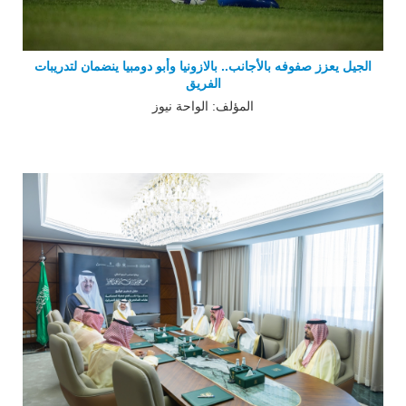
الجيل يعزز صفوفه بالأجانب.. بالازونيا وأبو دومبيا ينضمان لتدريبات
الفريق
المؤلف: الواحة نيوز