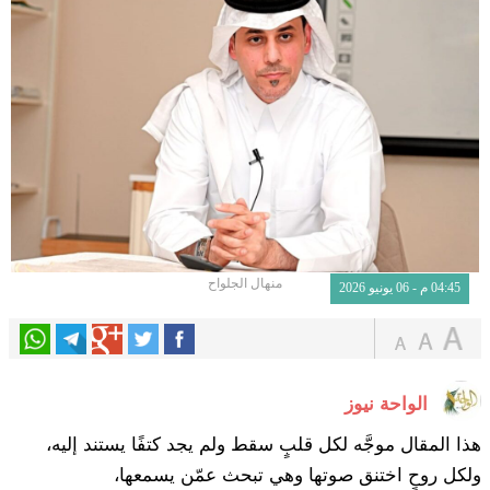
منهال الجلواح
04:45 م - 06 يونيو 2026
الواحة نيوز
هذا المقال موجَّه لكل قلبٍ سقط ولم يجد كتفًا يستند إليه،
ولكل روحٍ اختنق صوتها وهي تبحث عمّن يسمعها،