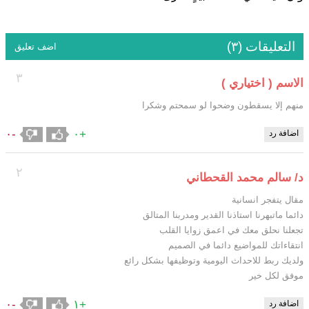
التعليقات (٣)
اضف تعليق
٣
الاسم ( اختياري )
منهم إلا يسقطون وضحوا لو سمحتم وشكرا
-٠
+٠
اضافة رد
٢
د/ سالم محمد القحطاني
مقال يتفجر انسانية
دائما ماتبهرنا استاذنا القدير ومدربنا المتالق
تجعلنا نحلق معك في اعمق زوايا القلب
انتقاءاتك للمواضيع دائما في الصميم
ولديك ربط للاحداث اليومية وتوظيفها بشكل رائع
موفق لكل خير
-٠
+١
اضافة رد