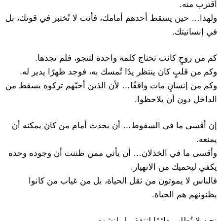
اقترب منه.
ولهذا… حين يسقط أحدهم أمامك، فأنت لا تُختبر في قوتك، بل
في إنسانيتك.
كم من روحٍ كانت تحتاج كلمة واحدة لتنجو، فلم تجدها.
وكم من قلبٍ كان ينتظر يدًا تُمسك به، فوجد ظهرًا يدير له.
وكم من إنسانٍ مات واقفًا… لأن الذين أحبّهم تركوه يسقط من
الداخل دون أن يلاحظوا.
إن أقسى ما في السقوط… أن يحدث أمام من كان يمكنه أن
يمنعه.
وأقسى ما في الخذلان… أن يأتي ممن ظننت أن وجوده وحده
يكفي ليحميك من الانهيار.
فالناس لا يموتون من ثقل الحياة، بل من غياب من كانوا
يظنونهم هم الحياة.
نحن لا نُطلب دائمًا لننقذ، بل لنشهد.