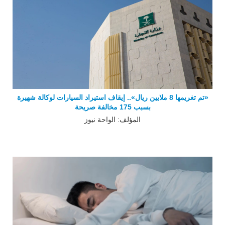
«تم تغريمها 8 ملايين ريال».. إيقاف استيراد السيارات لوكالة شهيرة
بسبب 175 مخالفة صريحة
المؤلف: الواحة نيوز