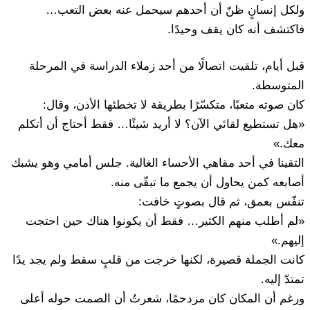
ولكل إنسانٍ ظنّ أن أحدهم سيحمل عنه بعض التعب…
فاكتشف أنه كان يقف وحيدًا.
قبل أيام، تلقيت اتصالًا من أحد زملاء الدراسة في المرحلة
المتوسطة.
كان صوته متعبًا، متكسّرًا بطريقة لا تخطئها الأذن، وقال:
«هل تستطيع لقائي الآن؟ لا أريد شيئًا… فقط أحتاج أن أتكلم
معك.»
التقينا في أحد مقاهي الأحساء الغالية. جلس أمامي وهو يشبك
أصابعه كمن يحاول أن يجمع ما تبقّى منه.
تنفّس بعمق، ثم قال بصوتٍ خافت:
«لم أطلب منهم الكثير… فقط أن يكونوا هناك حين احتجت
إليهم.»
كانت الجملة قصيرة، لكنها خرجت من قلبٍ سقط ولم يجد يدًا
تمتدّ إليه.
ورغم أن المكان كان مزدحمًا، شعرتُ أن الصمت حوله أعلى