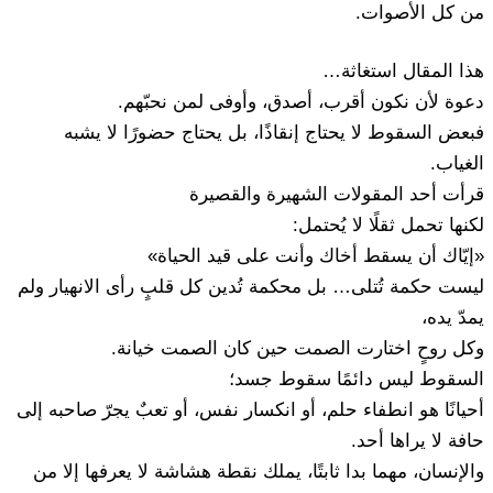
من كل الأصوات.
هذا المقال استغاثة…
دعوة لأن نكون أقرب، أصدق، وأوفى لمن نحبّهم.
فبعض السقوط لا يحتاج إنقاذًا، بل يحتاج حضورًا لا يشبه
الغياب.
قرأت أحد المقولات الشهيرة والقصيرة
لكنها تحمل ثقلًا لا يُحتمل:
«إيّاك أن يسقط أخاك وأنت على قيد الحياة»
ليست حكمة تُتلى… بل محكمة تُدين كل قلبٍ رأى الانهيار ولم
يمدّ يده،
وكل روحٍ اختارت الصمت حين كان الصمت خيانة.
السقوط ليس دائمًا سقوط جسد؛
أحيانًا هو انطفاء حلم، أو انكسار نفس، أو تعبٌ يجرّ صاحبه إلى
حافة لا يراها أحد.
والإنسان، مهما بدا ثابتًا، يملك نقطة هشاشة لا يعرفها إلا من