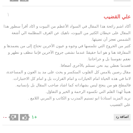
١
علي القضيب
أكاد اشم رائحة هذا المقال في السواد الأعظم من البيوت و اكاد أقرأ سطور هذا
المقال على حيطان الكثير من البيوت، ناهيك عن الغرف المظلمة الي أشعة
الشمس تعجز أن تضيئها.
كثير من الجروح التي نتلمسها في وجوه و عيون الآخرين تحتاج إلى من يضمدها و
المفارقة هنا و هو اننا حقيقةً عندما نشفى جروح الآخرين فإننا ننظف و نطهر و
نعقم نفوسنا بل و جراحاتنا.
فعندما نعطي بيد نحن تستلم بالأخرى أضعافا.
مقال رصين يلامس كل القلوب المنكسر و يحث على مد يد العون و المساعدة،
لاننا في هذه الحياة امام الخيارات و امام القرارت بل و امام كل الاختبارات.
فالمفلح هو من ينجح ليس بشهاداته كما اشاد صاحب المقال بل بإنسانيه.
هنيئاً لهذا القلم التي تكسوه الرحمة و الخير و التفاؤل.
نريد المزيد استاذنا ابو تسنيم المدرب و الكاتب و المربي اللامع .
علي القضيب
-٠
+١
اضافة رد