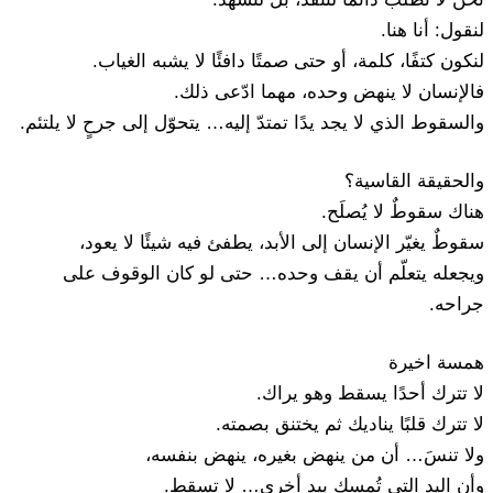
لنقول: أنا هنا.
لنكون كتفًا، كلمة، أو حتى صمتًا دافئًا لا يشبه الغياب.
فالإنسان لا ينهض وحده، مهما ادّعى ذلك.
والسقوط الذي لا يجد يدًا تمتدّ إليه… يتحوّل إلى جرحٍ لا يلتئم.
والحقيقة القاسية؟
هناك سقوطٌ لا يُصلَح.
سقوطٌ يغيّر الإنسان إلى الأبد، يطفئ فيه شيئًا لا يعود،
ويجعله يتعلّم أن يقف وحده… حتى لو كان الوقوف على
جراحه.
همسة اخيرة
لا تترك أحدًا يسقط وهو يراك.
لا تترك قلبًا يناديك ثم يختنق بصمته.
ولا تنسَ… أن من ينهض بغيره، ينهض بنفسه،
وأن اليد التي تُمسك بيدٍ أخرى… لا تسقط.