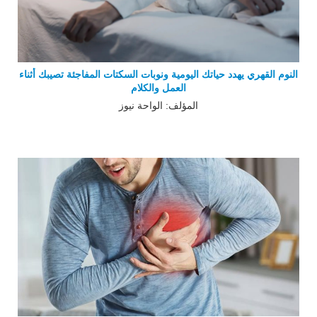
النوم القهري يهدد حياتك اليومية ونوبات السكتات المفاجئة تصيبك أثناء
العمل والكلام
المؤلف: الواحة نيوز