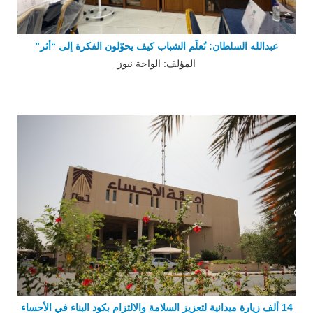
عبدالله السلطان: نُعلّم الشباب كيف يحوّلون الفكرة إلى “أثر”
المؤلف: الواحة نيوز
14 ألف زيارة ميدانية لتعزيز السلامة والالتزام بكود البناء في الأحساء