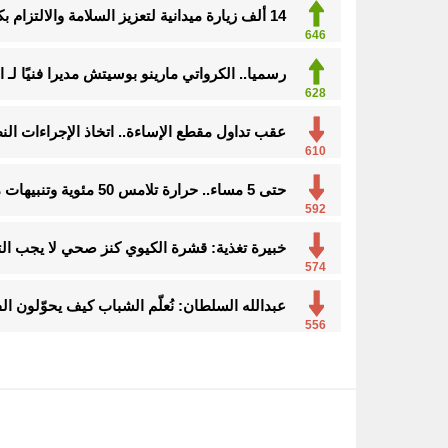
14 ألف زيارة ميدانية لتعزيز السلامة والالتزام بكود البناء في الأحساء
666
رسميا.. الكرواتي مارينو بوسيتش مديرا فنيًا لـ ا
628
عقب تداول مقطع الإساءة.. اتخاذ الإجراءات ا
610
حتى 5 مساء.. حرارة تلامس 50 مئوية وتنبيهات من موجة حارة على الأحساء والشرقية
592
خبيرة تغذية: قشرة الكيوي كنز صحي لا يجب ال
574
عبدالله السلطان: نُعلّم الشباب كيف يحوّلون ال
556