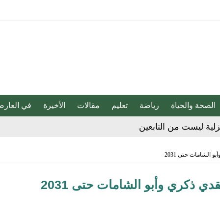
الصحة والحياة
رياضة
تعليم
مقالات
الأخيرة
في العارض
لية ليست من التابعين
 يحوّلون الفكرة إلى “أثر”
و الشامات حتى 2031
ي لا يجب التخلص منه
دي ذكري وأبو الشامات حتى 2031
دوق “الوقف الإسعافي” للهلال الأحمر السعودي