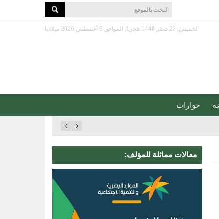
الخميس, 23 صفر 1448 هجريا, الموافق 6 أغسطس 2026 ميلاديا
ة
حوارات
مقالات مماثلة للمؤلف: