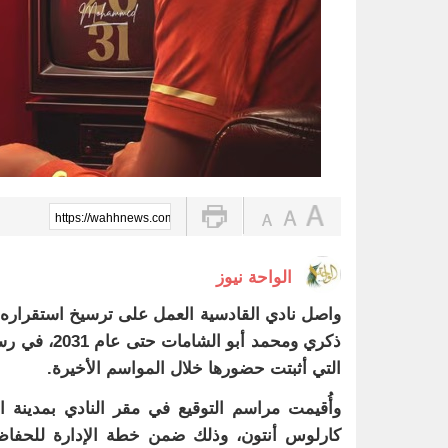
https://wahhnews.com/?p=103733
الواحة نيوز
واصل نادي القادسية العمل على ترسيخ استقراره ا
ذكري ومحمد 
التي أثبتت حضورها خلال المواسم الأخيرة.
وأُقيمت مراسم التوقيع في مقر النادي بمدينة 
كارلوس أنتون، وذلك ضمن خطة الإدارة للحفاظ 