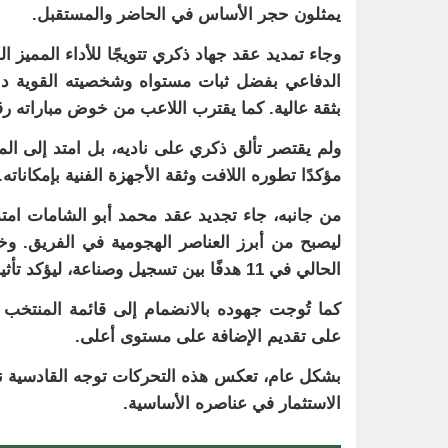
يمثلون حجر الأساس في الحاضر والمستقبل.
وجاء تمديد عقد جهاد ذكري تتويجًا للأداء المميز
الدفاعي بفضل ثبات مستواه وشخصيته القوية دا
بثقة عالية. كما يقترب اللاعب من خوض مباراته رقم 100 بقميص القادسية، ما يعكس استمراريته وأهميته ال
ولم يقتصر تألق ذكري على ناديه، بل امتد إلى 
مؤكدًا تطوره اللافت وثقة الأجهزة الفنية بإمكاناته.
من جانبه، جاء تجديد عقد محمد أبو الشامات امت
الحالي في 11 هدفًا بين تسجيل وصناعة، ليؤكد تأثيره الكبير في الثلث الأخير من الملعب.
كما تُوجت جهوده بالانضمام إلى قائمة المنتخ
على تقديم الإضافة على مستوى أعلى.
بشكل عام، تعكس هذه التحركات توجه القادسية نح
الاستثمار في عناصره الأساسية.