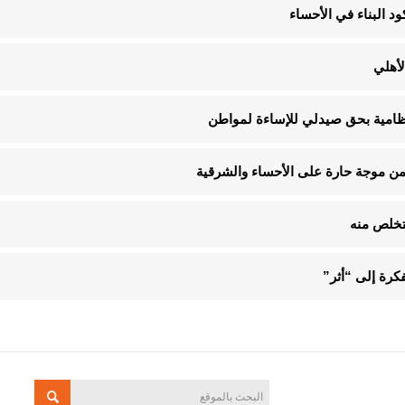
لأهلي
لنظامية بحق صيدلي للإساءة لمواطن
تخلص منه
فكرة إلى “أثر”