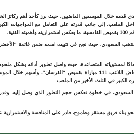
 الذي قدمه خلال الموسمين الماضيين، حيث برز كأحد أهم ركائز ال
خل الملعب، إلى جانب قدرته على التعامل مع المواجهات الكب
فنية.
المنتخب السعودي، حيث نجح في تثبيت اسمه ضمن قائمة “الأخضر
دادًا لمستوياته المتصاعدة، حيث واصل تطوير أدائه بشكل ملحو
ليصبح من أبرز العناصر الهجومية في الفريق. وخاض اللاعب 111 مباراة بقميص “الفرسان”، وأسهم خلال ال
ب السعودي، في خطوة تعكس حجم التطور الذي وصل إليه، وقدر
و بناء فريق مستقر وطموح، قادر على المنافسة والاستمرارية ع