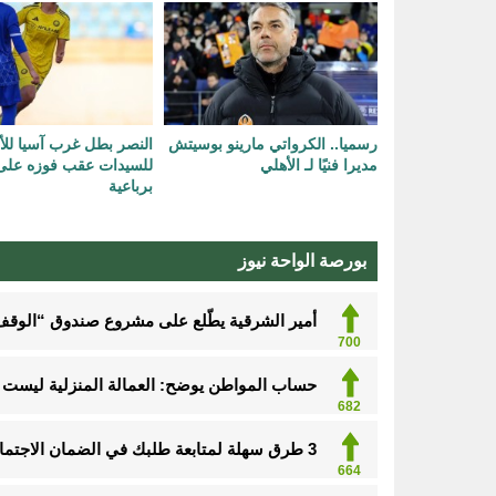
رسميا.. الكرواتي مارينو بوسيتش
النصر بطل غرب آسيا للأن
مديرا فنيًا لـ الأهلي
للسيدات عقب فوزه على 
برباعية
بورصة الواحة نيوز
أمير الشرقية يطّلع على مشروع صندوق “الوقف 
700
حساب المواطن يوضح: العمالة المنزلية ليست م
682
3 طرق سهلة لمتابعة طلبك في الضمان الاجتماعي.. وهذه الفئات معفاة
664