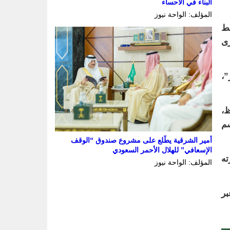
البناء في الأحساء
المؤلف: الواحة نيوز
خط
رى
”،
ظ،
موسم
أمير الشرقية يطّلع على مشروع صندوق “الوقف
الإسعافي” للهلال الأحمر السعودي
ته
المؤلف: الواحة نيوز
بر