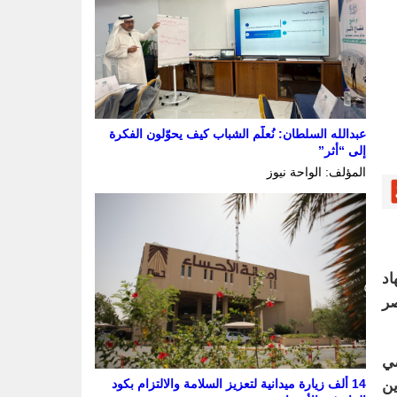
عبدالله السلطان: نُعلّم الشباب كيف يحوّلون الفكرة
إلى “أثر”
المؤلف: الواحة نيوز
اد
اصر
ضي
14 ألف زيارة ميدانية لتعزيز السلامة والالتزام بكود
ين