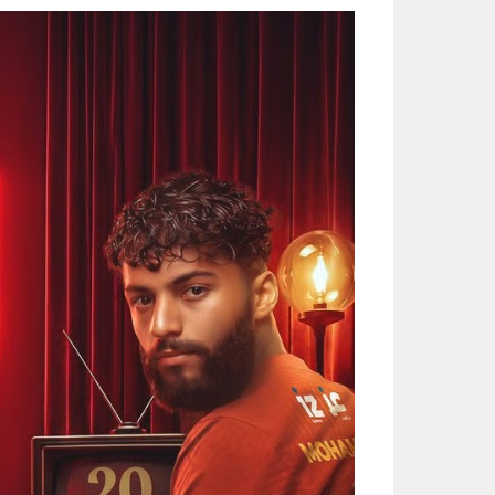
رسميا.. الكرواتي مارينو بوسيتش مدير
الواحة نيوز صحيفة ترصد نبض الأحساء لحظة بلحظة
عقب تداول مقطع الإساءة.. اتخاذ ا
حتى 5 مساء.. حرارة تلامس 50 مئوية وتنبيهات من موجة حارة على الأحساء والشرقية
سلاح طبيعي ضد جلطات القلب.. كيف تحميك
كنز غني بالبروتين وقليل السعرات.. 6 فوائد صحية مذهلة لتناول الروبي
النصر بطل غرب آسيا للأندية للسيد
3 طرق سهلة لمتابعة طلبك في الضمان الاجتماعي.. وهذه الفئات معفاة