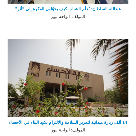
عبدالله السلطان: نُعلّم الشباب كيف يحوّلون الفكرة إلى “أثر”
المؤلف: الواحة نيوز
14 ألف زيارة ميدانية لتعزيز السلامة والالتزام بكود البناء في الأحساء
المؤلف: الواحة نيوز