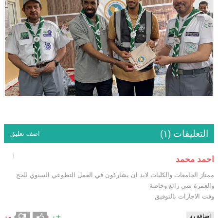
التعليقات (١)
اضف تعليق
١
احمد محمد
ممتاز الجامعات والكليات لابد ان يشاركون في العمل التطوعي السنوي للحج
والعمرة شي رائع وخاصة
وقت الاجازات بالتوفيق
-٠
+٠
اضافة رد