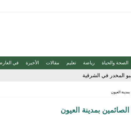
الصحة والحياة
رياضة
تعليم
مقالات
الأخيرة
في العارض
بو المخدر في الشرقية
ج للإبداع والاحترافية بقيادة محمد الضيف
شأن منتجات قهوة وشوكولاتة مضاف إليها الجينسنغ
بمدينة العيون
لصائمين بمدينة العيون
هابية حوثية
ية”.. كيف صنعت أم أحسائية من شغف بناتها قصة نجاح ملهمة؟