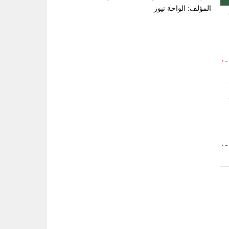
المؤلف: الواحة نيوز
-٠
-٠