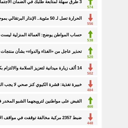
3 طرق سهلة لمتابعة طلبك في الضمان الاجتماعي.. وهذه الفئات معفاة
574
الحرارة تصل لـ 50 مئوية.. الإنذار البرتقالي بموجة حارة على الأحساء وعدة مدن بالشرقية
556
حساب المواطن يوضح: العمالة المنزلية ليست م
538
تحذير عاجل من «الغذاء والدواء» بشأن منتجات 
520
14 ألف زيارة ميدانية لتعزيز السلامة والالتزام بكود البناء في الأحساء
502
خبيرة تغذية: قشرة الكيوي كنز صحي لا يجب ال
484
القبض على مواطنين لترويجهما الشبو المخدر 
466
ضبط 2357 مركبة مخالفة توقفت في مواقف الأشخاص ذوي الإعاقة
448