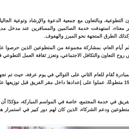
 التطوعية، وبالتعاون مع جمعية الدعوة والإرشاد وتوعية الجالي
طر معنا»، استهدفت خدمة الصائمين والمسافرين عند مدخل مدي
كذلك الطرق المتجهة نحو المبرز والهفوف.
أعظم أيام العام، بمشاركة مجموعة من المتطوعين الذين حرصوا ع
وح التعاون والتكافل الاجتماعي، وتعزز ثقافة العمل التطوعي 
بادرة تُقام للعام الثاني على التوالي في يوم عرفة، حيث تم تجه
ما يزيد على ألف وجبة إفطار، بمساهمة أكثر من 15 متطوعًا، عملوا على إعدادها داخل مقر الفريق قبل توزيعها 
الفريق في خدمة المجتمع، خاصة في المواسم المباركة، مؤكدًا أن 
متطوعين ودعم الشركاء، الذين كان لهم دور كبير في استمرار ه