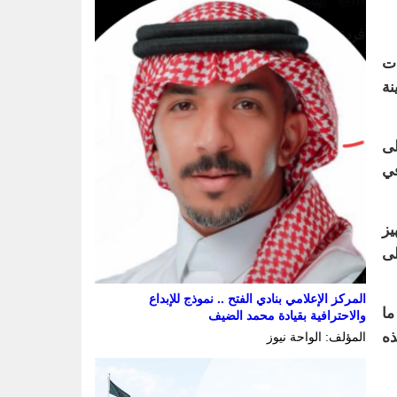
ات
نة
لى
في
يز
على
المركز الإعلامي بنادي الفتح .. نموذج للإبداع
ما
والاحترافية بقيادة محمد الضيف
ذه
المؤلف: الواحة نيوز