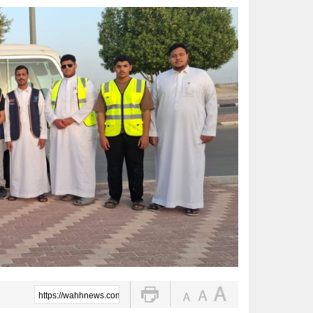
الواحة نيوز صحيفة ترصد نبض الأحساء لحظة بلحظة
3 طرق سهلة لمتابعة طلبك في الضمان الاجتماعي.. وهذه الفئات معفاة
حساب المواطن يوضح: العمالة المنز
عبدالله السلطان: نُعلّم الشباب كيف
خبيرة تغذية: قشرة الكيوي كنز صح
14 ألف زيارة ميدانية لتعزيز السلامة والالتزام بكود البناء في الأحساء
ضبط 2357 مركبة مخالفة توقفت في مواقف الأشخاص ذوي الإعاقة
https://wahhnews.com/?p=103570