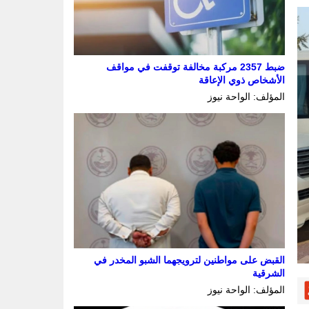
ضبط 2357 مركبة مخالفة توقفت في مواقف
الأشخاص ذوي الإعاقة
المؤلف: الواحة نيوز
القبض على مواطنين لترويجهما الشبو المخدر في
الشرقية
المؤلف: الواحة نيوز