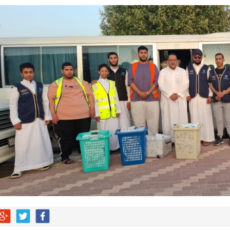
لية ليست من التابعين
 يحوّلون الفكرة إلى “أثر”
ي لا يجب التخلص منه