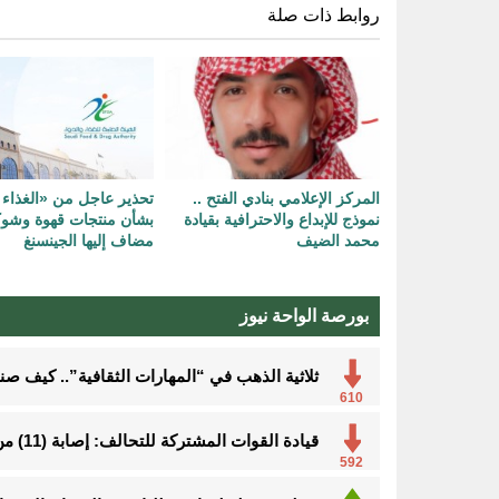
روابط ذات صلة
المركز الإعلامي بنادي الفتح ..
تحذير عاجل من «الغذاء 
نموذج للإبداع والاحترافية بقيادة
بشأن منتجات قهوة وشوك
محمد الضيف
مضاف إليها الجينسنغ
بورصة الواحة نيوز
ثلاثية الذهب في “المهارات الثقافية”.. كيف ص
610
قيادة القوات المشتركة للتحالف: إصابة (11) من المدنيين بنجران نتيجة اعتداءات إرهابية حوثية
592