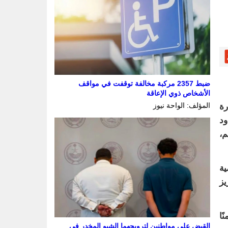
ضبط 2357 مركبة مخالفة توقفت في مواقف
الأشخاص ذوي الإعاقة
المؤلف: الواحة نيوز
موافق 20 مايو 2026م، بزيارة
ود
م،
ية
يز
ًا
القبض على مواطنين لترويجهما الشبو المخدر في