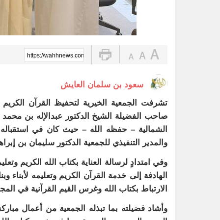
https://wahhnews.com/?p=103240
سعود بن سلمان العايش
صاحب الفضيلة الشيخ الدكتور عبدالإله بن محمد أ
الشمالية – حفظه الله – حيث كان في استقباله
والمدير التنفيذي للجمعية الدكتور سليمان بن إبرا
وفي امتدادٍ لرسالة العناية بكتاب الله الكريم وتعل
الهادفة إلى خدمة القرآن الكريم وتعليمه لأبناء 
الارتباط بكتاب الله وغرس القيم القرآنية في المجت
وأشاد فضيلته بما تبذله الجمعية من أعمال مباركة 