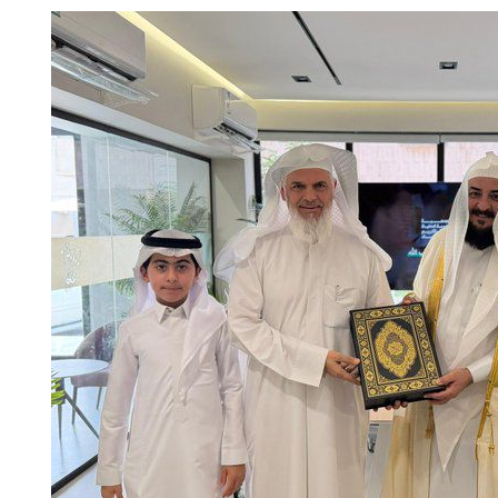
هابية حوثية
ية”.. كيف صنعت أم أحسائية من شغف بناتها قصة نجاح ملهمة؟
لية ليست من التابعين
 يحوّلون الفكرة إلى “أثر”
مقلية دون التأثير على الطعم
» بين السعودية وتركيا وباكستان