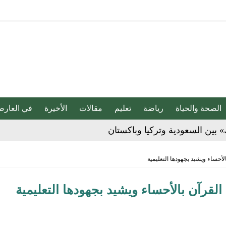
الصحة والحياة
رياضة
تعليم
مقالات
الأخيرة
في العارض
بو المخدر في الشرقية
أحساء ويشيد بجهودها التعليمية
ج للإبداع والاحترافية بقيادة محمد الضيف
قرآن بالأحساء ويشيد بجهودها التعليمية
شأن منتجات قهوة وشوكولاتة مضاف إليها الجينسنغ