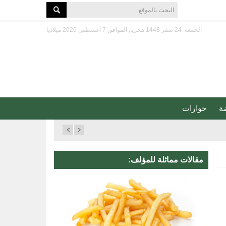
الجمعة, 24 صفر 1448 هجريا, الموافق 7 أغسطس 2026 ميلاديا
ة
حوارات
مقالات مماثلة للمؤلف: