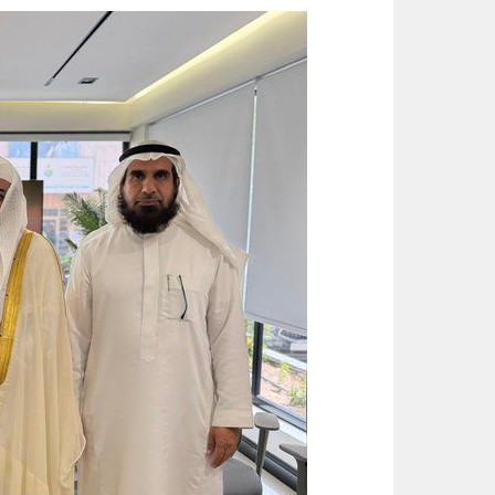
قيادة القوات المشتركة للتحالف: إصابة (11) من المدنيين بنجران نتيجة اعتداءات إر
الواحة نيوز صحيفة ترصد نبض الأحساء لحظة بلحظة
ثلاثية الذهب في “المهارات الثقاف
3 طرق سهلة لمتابعة طلبك في الضمان الاجتماعي.. وهذه الفئات معفاة
حساب المواطن يوضح: العمالة المنز
عبدالله السلطان: نُعلّم الشباب كيف
تقنية جديدة تقلل دهون البطاطس ال
توقيع «اتفاقية مكة للدفاع المشترك