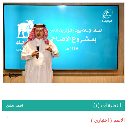
التعليقات (١)
اضف تعليق
١
الاسم ( اختياري )