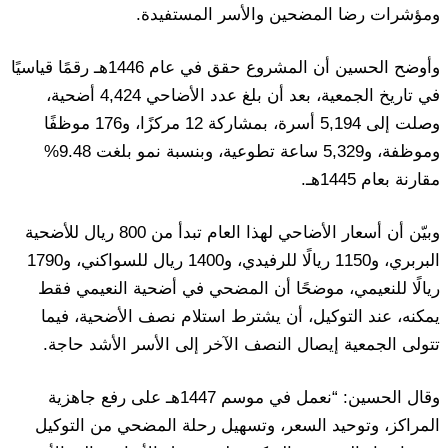
ومؤشرات رضا المضحين والأسر المستفيدة.
وأوضح الحسين أن المشروع حقق في عام 1446هـ رقمًا قياسيًا
في تاريخ الجمعية، بعد أن بلغ عدد الأضاحي 4,424 أضحية،
وصلت إلى 5,194 أسرة، بمشاركة 12 مركزًا، و176 موظفًا
وموظفة، و5,329 ساعة تطوعية، وبنسبة نمو بلغت 9.48%
مقارنة بعام 1445هـ.
وبيّن أن أسعار الأضاحي لهذا العام تبدأ من 800 ريال للأضحية
البربري، و1150 ريالًا للرفيدي، و1400 ريال للسواكني، و1790
ريالًا للنعيمي، موضحًا أن المضحي في أضحية النعيمي فقط
يمكنه، عند التوكيل، أن يشترط استلام نصف الأضحية، فيما
تتولى الجمعية إيصال النصف الآخر إلى الأسر الأشد حاجة.
وقال الحسين: “نعمل في موسم 1447هـ على رفع جاهزية
المراكز، وتوحيد السعر، وتسهيل رحلة المضحي من التوكيل