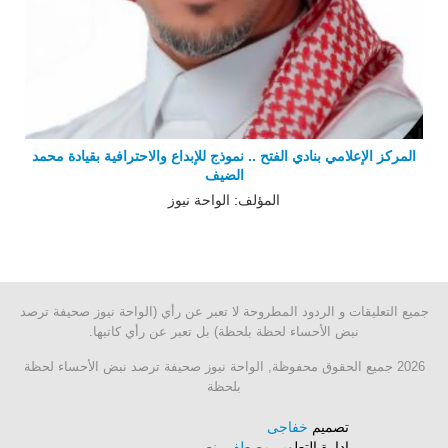
المركز الإعلامي بنادي الفتح .. نموذج للإبداع والاحترافية بقيادة محمد
الضيف
المؤلف: الواحة نيوز
جميع التعليقات و الردود المطروحة لا تعبر عن رأي (الواحة نيوز صحيفة ترصد
نبض الأحساء لحظة بلحظة) بل تعبر عن رأي كاتبها.
2026 جميع الحقوق محفوظة, الواحة نيوز صحيفة ترصد نبض الأحساء لحظة
بلحظة
تصميم
خفاجى
إدارة التطوير
مصطفى نصر