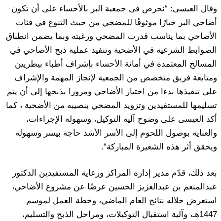
وقال العيسى: “نحرص في جمعية البر بالأحساء على أن تكون
أضاحي البر خيارًا موثوقًا للمضحي من حيث التنوع في فئات
الأضاحي بما يناسب قدرت المضحي ورغبته وبما يضمن انطباق
الضوابط الشرعية في الأضحية وتنفيذ عملية ذبح الأضاحي في
المسالخ المعتمدة في أمانة الأحساء بإشراف أطباء بيطريين
ومتابعة فريق متخصص من الجمعية لإنجاز المهمة والإشراف
على تنفيذها بدءا من اختيار الأضاحي ومرورا بذبحها إلى أن يتم
تسليمها للمستفيدين وتزويد المضحي بنصيبه من الأضحية ، كما
أكد العيسى على وضوح آلية التوكيل، وسهولة الإجراءات،
والعناية بوصول اللحوم إلى الأسر الأشد حاجة بيسر وسهولة
ويحقق أثر هذه الشعيرة المباركة”.
بعد ذلك، قدّم مدير إدارة المراكز ورعاية المستفيدين الدكتور
عبدالمنعم بن عبدالعزيز الحسين عرضًا عن مشروع الأضاحي،
استعرض خلاله نتائج العام الماضي، وخطة العمل لموسم
1447هـ، وآلية استقبال التوكيلات، ومراحل الذبح والتسليم،