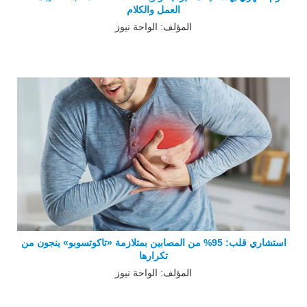
العمل والكلام
المؤلف: الواحة نيوز
استشاري قلب: 95% من المصابين بمتلازمة «تاكوتسوبو» ينجون من
تكرارها
المؤلف: الواحة نيوز