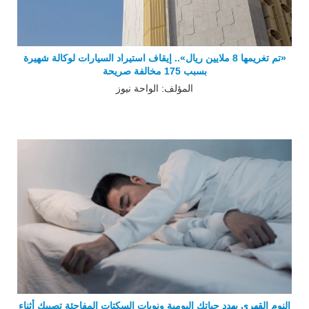
«تم تغريمها 8 ملايين ريال».. إيقاف استيراد السيارات لوكالة شهيرة
بسبب 175 مخالفة صريحة
المؤلف: الواحة نيوز
النوم القهري يهدد حياتك اليومية ونوبات السكتات المفاجئة تصيبك أثناء