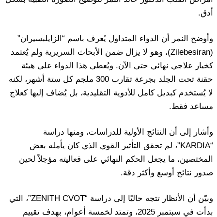
أدق.
وأوضح النمر أن الدواء المتداول يُعرف باسم “الزايلبسيران”
(Zilebesiran)، وهو لا يزال ضمن الأبحاث السريرية ولم يُعتمد
كخيار علاجي نهائي حتى الآن. ويُعطى هذا الدواء على هيئة
حقنة تحت الجلد بجرعة تقارب 300 ملجم كل ستة أشهر، لكنه
لا يُستخدم كبديل كامل للأدوية التقليدية، بل يُضاف إليها كعلاج
مساعد فقط.
وأشار إلى أن النتائج الأولية للدراسات، ومنها دراسة
“KARDIA”، لم تحقق التأثير القوي الذي كان يأمله بعض
المختصين، ما يجعل الحكم النهائي على فعاليته مؤجلاً لحين
صدور نتائج أوسع وأكثر دقة.
وبيّن أن الأنظار تتجه حاليًا إلى دراسة “ZENITH CVOT”، التي
بدأت في سبتمبر 2025، وتمتد لخمسة أعوام، بهدف تقييم