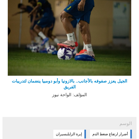
الجيل يعزز صفوفه بالأجانب.. بالازونيا وأبو دومبيا ينضمان لتدريبات
الفريق
المؤلف: الواحة نيوز
الوسم
أضرار ارتفاع ضغط الدم
إبرة الزايلبسيران