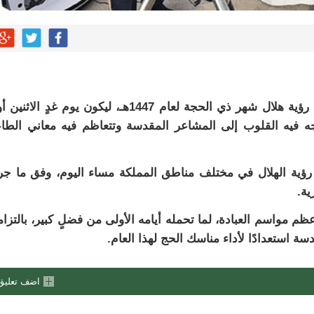
أُعلن مساء اليوم الأحد 17 مايو 2026م عن ثبوت رؤية هلال شهر ذي الحجة لعام 1447هـ، ليكون يوم غدٍ الا
تتجه فيه القلوب إلى المشاعر المقدسة وتتعاظم فيه معاني الطا
ي رؤية الهلال في مختلف مناطق المملكة مساء اليوم، وفق ما ج
ية.
مواسم العبادة، لما تحمله أيامه الأولى من فضلٍ كبير، بالتزا
ة استعدادًا لأداء مناسك الحج لهذا العام.
اضف تعليق