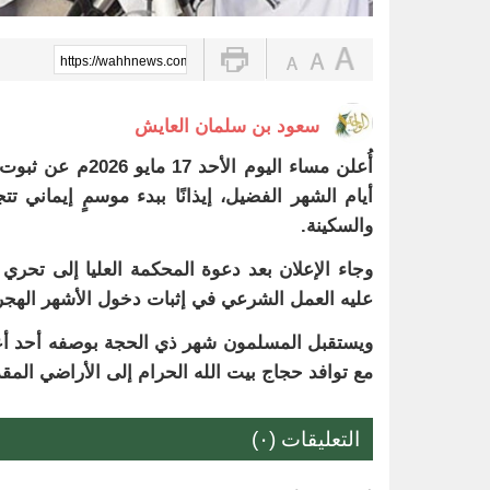
https://wahhnews.com/?p=102929
سعود بن سلمان العايش
أيام الشهر الفضيل، إيذانًا ببدء موسمٍ إيماني 
والسكينة.
وجاء الإعلان بعد دعوة المحكمة العليا إلى تحر
عليه العمل الشرعي في إثبات دخول الأشهر الهجر
ويستقبل المسلمون شهر ذي الحجة بوصفه أحد أعظم 
مع توافد حجاج بيت الله الحرام إلى الأراضي المقدس
التعليقات (٠)