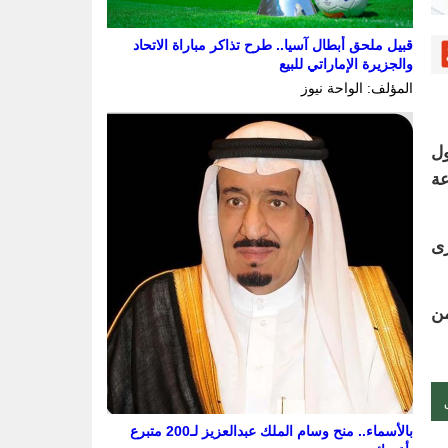
قبيل ملحق أبطال آسيا.. طرح تذاكر مباراة الاتحاد
والجزيرة الإماراتي للبيع
المؤلف: الواحة نيوز
ثنين أول
عة
رى
من
بالأسماء.. منح وسام الملك عبدالعزيز لـ200 متبرع