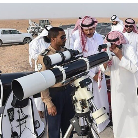
 من التقنيات الحديثة لخدمة الأشخاص ذوي الإعاقة السمعية
 “أناشيد الزهور” ضمن مشروع سلسلة الكتاب الأول
يني مع آلام الكتف بجراحة زراعة مفصل معكوس
لسعودية للمياه ويطّلع على جهودها في المنطقة
محافظة يرأس اجتماع لجنة السلامة المرورية
 حفنة مكسرات 5 مرات أسبوعيا؟