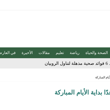
الصحة والحياة
رياضة
تعليم
مقالات
الأخيرة
في العارض
ان
ات عقب فوزه على الهلال برباعية
يام المباركة
اراة الاتحاد والجزيرة الإماراتي للبيع
 بداية الأيام المباركة
ضائهم