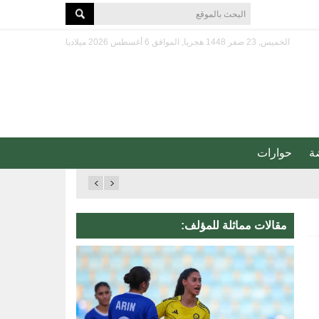
الخميس, 23 صفر 1448 هجريا, الموافق 6 أغسطس 2026 ميلاديا
ة
حوارات
مقالات مماثلة للمؤلف: