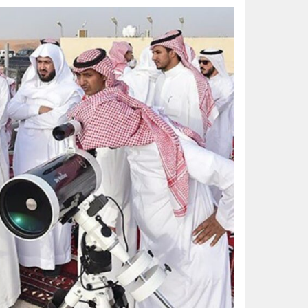
أمير الشرقية يؤكد أهمية الاستفادة
الواحة نيوز صحيفة ترصد نبض الأحساء لحظة بلحظة
أدباء الأحساء تحتفي بإصدار ديوان
فريق طبي بالخبر ينهي معاناة تسع
حملة ميدانية بالدمام تضبط 55 مخالفة لناقلات المياه
أمير الشرقية يستقبل رئيس الهيئة ا
نيابةً عن محافظ الأحساء.. وكيل ال
سلاح طبيعي ضد جلطات القلب.. كيف تحميك