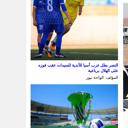
النصر بطل غرب آسيا للأندية للسيدات عقب فوزه
على الهلال برباعية
المؤلف: الواحة نيوز