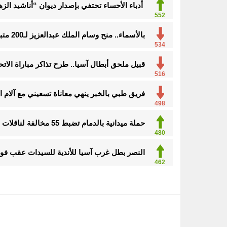
أدباء الأحساء تحتفي بإصدار ديوان “أناشيد ا
552
بالأسماء.. منح وسام الملك عبدالعزيز لـ200 متبرع بأعضائهم
534
قبيل ملحق أبطال آسيا.. طرح تذاكر مباراة الاتحا
516
فريق طبي بالخبر ينهي معاناة تسعيني مع آلا
498
حملة ميدانية بالدمام تضبط 55 مخالفة لناقلات المياه
480
النصر بطل غرب آسيا للأندية للسيدات عقب فوزه
462