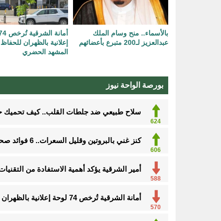
بالأسماء.. منح وسام الملك
عبدالعزيز لـ200 متبرع بأعضائهم
إعلانية بالظهران للحفاظ
المشهد الحضري
بورصة الواحة نيوز
سلاح طبيعي ضد جلطات القلب.. كيف تحميك حفنة مكسرات 
624
كنز غني بالبروتين وقليل السعرات.. 6 فوائد صحية مذهلة لتناول الروبيان
606
أمير الشرقية يؤكد أهمية الاستفادة من التقنيا
588
أمانة الشرقية تُرخص 74 لوحة إعلانية بالظهران للحفاظ على المشهد الحضري
570