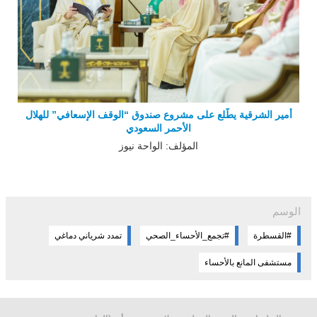
أمير الشرقية يطّلع على مشروع صندوق “الوقف الإسعافي” للهلال
الأحمر السعودي
المؤلف: الواحة نيوز
الوسم
#القسطرة
#تجمع_الأحساء_الصحي
تمدد شرياني دماغي
مستشفى المانع بالأحساء