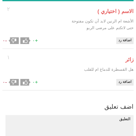
٢
الاسم ( اختياري )
الأشعة ام الرنين لابد أن تكون مفتوحة
حتى لاتكتم على مرضى الربو
-٠
+٠
اضافة رد
١
زائر
هل القسطرة للدماغ ام للقلب
-٠
+٠
اضافة رد
اضف تعليق