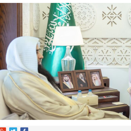
» بين السعودية وتركيا وباكستان
بو المخدر في الشرقية
ج للإبداع والاحترافية بقيادة محمد الضيف
شأن منتجات قهوة وشوكولاتة مضاف إليها الجينسنغ
له يختتمان “كاوست الصيفي ” للذكاء الاصطناعي