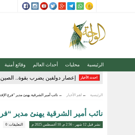
الرئيسية
محليات
أحداث العالم
وقائع أمنية
إعصار دولفين يضرب بقوة.. الصين ت
احدث الأخبار
20 دقيقة تغيّر حياتك.. الخضيري يوجّه نصائح مهمة للوقاية وتحسين نمط الحياة
الرئيسية
←
اهم الأخبار
←
نائب أمير الشرقية يهنئ مدير “فرع الإفتا
مجلس الأمن يدين اعتداءات مليشيا
نائب أمير الشرقية يهنئ مدير “فرع
إنذار جوي في الأحساء.. موجة حر 
تقنية جديدة تقلل دهون البطاطس ال
نشر قبل 12 شهر - 2:56 م, 10 أغسطس 2025 م
التعليقات: 0