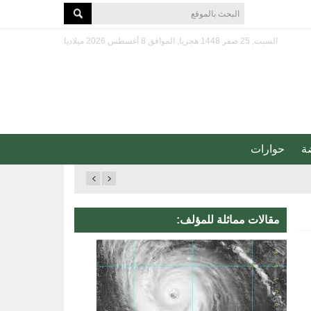
السبت, 25 صفر 1448 هجريا, الموافق 8 أغسطس 2026 ميلاديا
ة
حوارات
مقالات مماثلة للمؤلف: