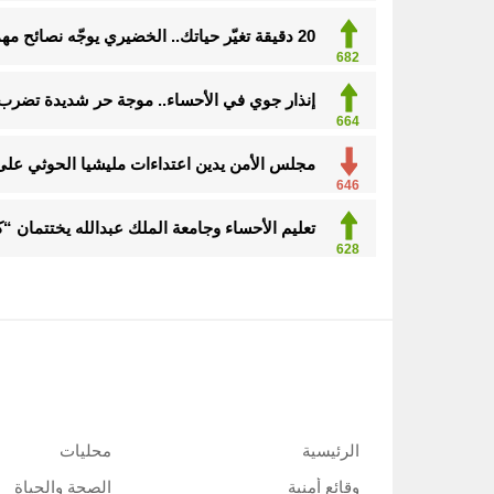
20 دقيقة تغيّر حياتك.. الخضيري يوجّه نصائح مهمة للوقاية وتحسين نمط الحياة
682
إنذار جوي في الأحساء.. موجة حر شديدة تضرب
664
مجلس الأمن يدين اعتداءات مليشيا الحوثي على
646
تعليم الأحساء وجامعة الملك عبدالله يختتمان 
628
الرئيسية
محليات
وقائع أمنية
الصحة والحياة