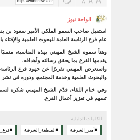
https://wahhnews.com/?p=84231
الواحة نيوز
استقبل صاحب السمو الملكي الأمير سعود بن بندر 
عام فرع الرئاسة العامة للبحوث العلمية والإفتاء با
وهنأ سموه الشيخ المهيني بهذه المناسبة، متمنيًا
يقدمها الفرع بما يحقق رسالته وأهدافه.
واستعرض المهيني تقريرًا عن جهود فرع الرئاسة
والبحوث العلمية وخدمة المجتمع، ودوره في نشر ا
وفي ختام اللقاء، قدّم الشيخ المهيني شكره لسم
تسهم في تعزيز أعمال الفرع.
الكلمات الدليلية
#أمير_الشرقية
#المنطقة_الشرقية
#فرع_ال