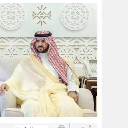
توقيع «اتفاقية مكة للدفاع المشترك
الواحة نيوز صحيفة ترصد نبض الأحساء لحظة بلحظة
ضبط 2357 مركبة مخالفة توقفت في مواقف الأشخاص ذوي الإعاقة
القبض على مواطنين لترويجهما الش
المركز الإعلامي بنادي الفتح .. نموذ
تحذير عاجل من «الغذاء والدواء» ب
الحرارة تصل لـ 50 مئوية.. الإنذار البرتقالي بموجة حارة على الأحساء وعدة مدن بالشرقية
تعليم الأحساء وجامعة الملك عبدال