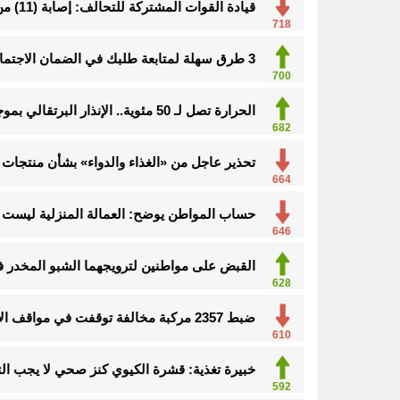
قيادة القوات المشتركة للتحالف: إصابة (11) من المدنيين بنجران نتيجة اعتداءات إرهابية حوثية
718
3 طرق سهلة لمتابعة طلبك في الضمان الاجتماعي.. وهذه الفئات معفاة
700
الحرارة تصل لـ 50 مئوية.. الإنذار البرتقالي بموجة حارة على الأحساء وعدة مدن بالشرقية
682
تحذير عاجل من «الغذاء والدواء» بشأن منتجات 
664
حساب المواطن يوضح: العمالة المنزلية ليست م
646
القبض على مواطنين لترويجهما الشبو المخدر 
628
ضبط 2357 مركبة مخالفة توقفت في مواقف الأشخاص ذوي الإعاقة
610
خبيرة تغذية: قشرة الكيوي كنز صحي لا يجب ال
592