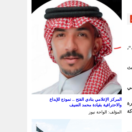
“،
يث
سي
المركز الإعلامي بنادي الفتح .. نموذج للإبداع
رة
والاحترافية بقيادة محمد الضيف
كة
المؤلف: الواحة نيوز