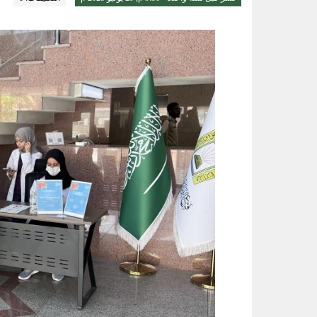
ثلاثية الذهب في “المهارات الثقاف
الواحة نيوز صحيفة ترصد نبض الأحساء لحظة بلحظة
3 طرق سهلة لمتابعة طلبك في الضمان الاجتماعي.. وهذه الفئات معفاة
حساب المواطن يوضح: العمالة المنز
عبدالله السلطان: نُعلّم الشباب كيف
خبيرة تغذية: قشرة الكيوي كنز صح
14 ألف زيارة ميدانية لتعزيز السلامة والالتزام بكود البناء في الأحساء
ضبط 2357 مركبة مخالفة توقفت في مواقف الأشخاص ذوي الإعاقة