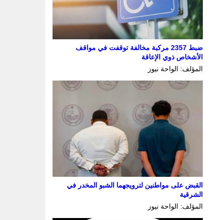
ضبط 2357 مركبة مخالفة توقفت في مواقف
الأشخاص ذوي الإعاقة
المؤلف: الواحة نيوز
القبض على مواطنين لترويجهما الشبو المخدر في
الشرقية
المؤلف: الواحة نيوز