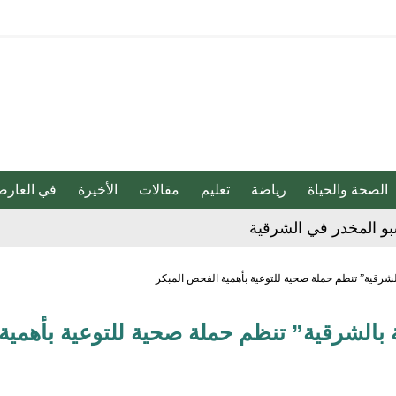
الصحة والحياة
رياضة
تعليم
مقالات
الأخيرة
في العارض
بو المخدر في الشرقية
ج للإبداع والاحترافية بقيادة محمد الضيف
الشرقية” تنظم حملة صحية للتوعية بأهمية الفحص المبكر
شأن منتجات قهوة وشوكولاتة مضاف إليها الجينسنغ
 بالشرقية” تنظم حملة صحية للتوعية بأهمية
هابية حوثية