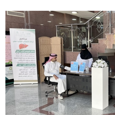
ية”.. كيف صنعت أم أحسائية من شغف بناتها قصة نجاح ملهمة؟
لية ليست من التابعين
 يحوّلون الفكرة إلى “أثر”
ي لا يجب التخلص منه