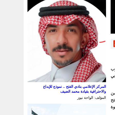
رب
لية، توزعت في
المركز الإعلامي بنادي الفتح .. نموذج للإبداع
والاحترافية بقيادة محمد الضيف
من
المؤلف: الواحة نيوز
لى مدى 20 يومًا؛ ليفتح
وة