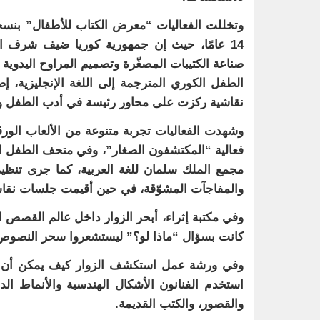
14 عامًا، حيث إن جمهورية كوريا ضيف شرف 
صناعة الكتيبات المصغّرة وتصميم المراوح اليدوية
الطفل الكوري المترجمة إلى اللغة الإنجليزية،
نقاشية ركزت على محاور رئيسة في أدب الطفل وال
وشهدت الفعاليات تجربة متنوعة من الألعاب الورق
فعالية “المكتشفون الصغار”، وفي متحف الطفل اكت
مجمع الملك سلمان للغة العربية، كما جرى تنظيم 
والمفاجآت المشوّقة، في حين أقيمت جلسات نقاشي
وفي مكتبة إثراء، أبحر الزوار داخل عالم القصص ا
كانت بسؤال “ماذا لو؟” ليستشعروا سحر النصوص 
وفي ورشة عمل استكشف الزوار كيف يمكن أن تتحول
استخدم الفنانون الأشكال الهندسية والأنماط الدق
والقصور، والكتب القديمة.