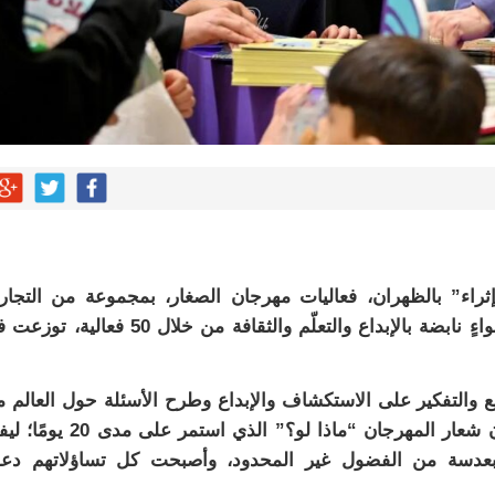
إثراء” بالظهران، فعاليات مهرجان الصغار، بمجموعة من التجا
المتنوعة والعروض، والأنشطة التفاعلية، وسط أجواءٍ نابضة بالإبداع والتعلّم والثقافة من خلال 50 فعا
يع والتفكير على الاستكشاف والإبداع وطرح الأسئلة حول العالم 
حولهم، وتعزيز اللعب الخيالي والتعبير الفني، وكان شعار المهرجان “ماذا لو؟” الذي استمر ع
 بعدسة من الفضول غير المحدود، وأصبحت كل تساؤلاتهم دع