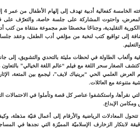
وتخللت الفعاليات “معرض الكتاب للأطفال” بنسخته
المعرض، واحتوت المشاركة على جلسة خاصة، والتعرّف على 
 الكورية التقليدية، وجناحًا مخصصًا ضم مجموعة منتقاة من كتب أ
 إضافة إلى تواقيع كتب لنخبة من مؤلفي أدب الطفل، وعقد جلس
تعليم.
ية وألعاب الطاولة في لحظات مليئة بالتحدي والتشويق، إلى جا
شف الصغار سحر اللغة مع فيلم “عالم اللغة الخيالي” بالتعاون 
العرض العلمي الحي “برينياك لايف”، ليجمع بين المتعة، الإثار
ة متنوعة مع العائلات.
لتي نقرأها، واستكشفوا عناصر كل قصة وتأملوا في الاحتمالات ال
ومكامن الإبداع.
 المعادلات الرياضية والأرقام إلى أعمال فنيّة مذهلة، وكيف
يقة لابتكار الزخارف الإسلاميّة المميّزة التي نجدها في المساج