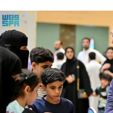
لية ليست من التابعين
 يحوّلون الفكرة إلى “أثر”
ي لا يجب التخلص منه
بو المخدر في الشرقية