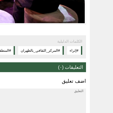
الكلمات الدليلية
#إثراء
#المركز_الثقافي_بالظهران
#المنطق
التعليقات (٠)
اضف تعليق