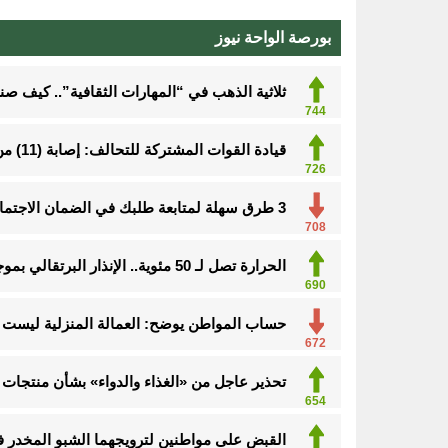
بورصة الواحة نيوز
ثلاثية الذهب في “المهارات الثقافية”.. كيف ص
744
3 طرق سهلة لمتابعة طلبك في الضمان الاجتماعي.. وهذه الفئات معفاة
708
قيادة القوات المشتركة للتحالف: إصابة (11) من المدنيين بنجران نتيجة اعتداءات إرهابية حوثية
702
الحرارة تصل لـ 50 مئوية.. الإنذار البرتقالي بموجة حارة على الأحساء وعدة مدن بالشرقية
690
حساب المواطن يوضح: العمالة المنزلية ليست م
672
تحذير عاجل من «الغذاء والدواء» بشأن منتجات 
654
القبض على مواطنين لترويجهما الشبو المخدر 