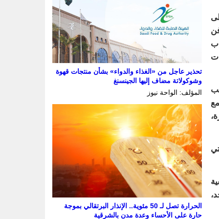
 الخامسة كفعالية أدبية تهدف إلى إلهام الأطفال من عمر 4 إلى
فن
دب
ات
تحذير عاجل من «الغذاء والدواء» بشأن منتجات قهوة
وشوكولاتة مضاف إليها الجينسنغ
نب
المؤلف: الواحة نيوز
مع
ة،
تي
ية
د،
الحرارة تصل لـ 50 مئوية.. الإنذار البرتقالي بموجة
حارة على الأحساء وعدة مدن بالشرقية