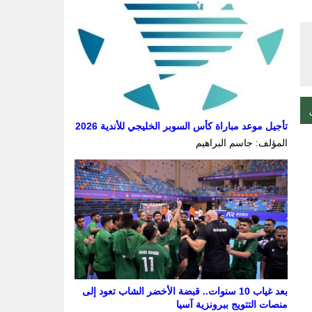
تأجيل موعد مباراة كأس السوبر الخليجي للأندية 2026
المؤلف: جاسم البراهيم
بعد غياب 10 سنوات.. قبضة الأخضر الشاب تعود إلى
منصات التتويج ببرونزية آسيا