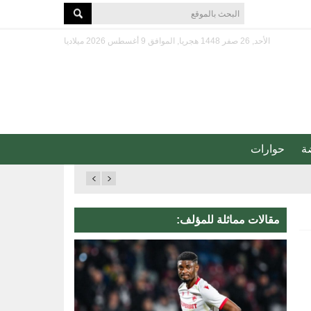
الأحد, 26 صفر 1448 هجريا, الموافق 9 أغسطس 2026 ميلاديا
ة
حوارات
مقالات مماثلة للمؤلف: