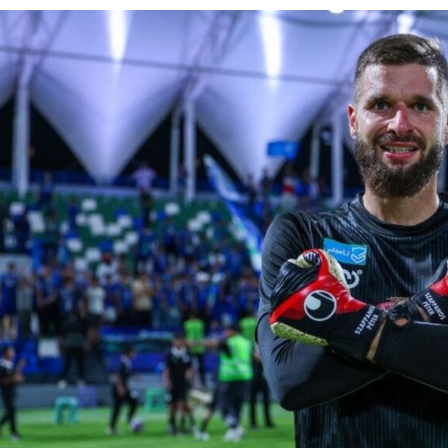
لحبيب تنقذ طفلاً من فقدان مفصلي الورك
له يختتمان “كاوست الصيفي ” للذكاء الاصطناعي
غلق المدارس وتوقف الملاحة تحسبًا لكارثة
 الحوثي على المملكة والسفن
شديدة تضرب المنطقة الشرقية