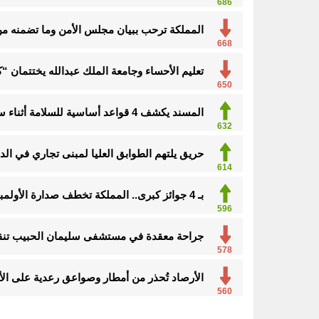
686
المملكة ترحب ببيان مجلس الأمن وما تضمنه من 
668
تعليم الأحساء وجامعة الملك عبدالله يختتمان 
650
المسند يكشف 4 قواعد أساسية للسلامة أثناء سحب السيارات
632
حريق يلتهم الطوابق العليا لمبنى تجاري في الد
614
بـ 4 جوائز كبرى.. المملكة تخطف صدارة الأولمبياد النووي وجنى السبيل “أفضل طالبة”
596
جراحة معقدة في مستشفى سليمان الحبيب تنقذ
578
الأرصاد تُحذر من أمطار وصواعق رعدية على الأحساء
560