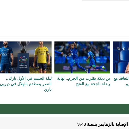
علن التعاقد مع
بن دبكة يقترب من الحزم.. نهاية
ليلة الحسم في الأول بارك..
و
رحلة ناجحة مع الفتح
النصر يصطدم بالهلال في ديربي
ناري
صابة بالزهايمر بنسبة 40%