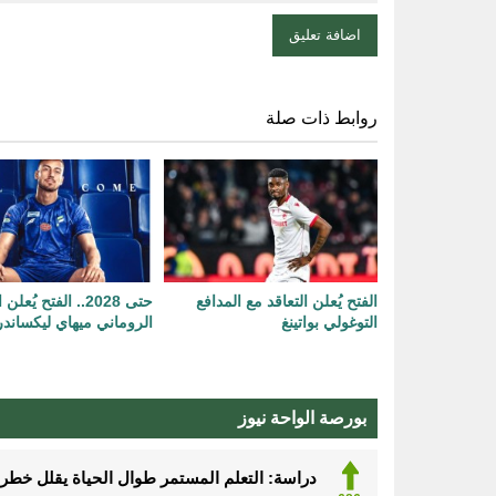
روابط ذات صلة
الفتح يُعلن التعاقد مع المدافع
حتى ‏‏2028.. الفتح يُ
التوغولي بواتينغ
الروماني ميهاي ليكساندر
بورصة الواحة نيوز
دراسة: التعلم المستمر طوال الحياة يقلل خطر الإ