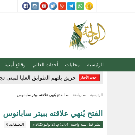
الرئيسية
محليات
أحداث العالم
وقائع أمنية
حريق يلتهم الطوابق العليا لمبنى ت
احدث الأخبار
الأرصاد تُحذر من أمطار وصواعق رعدية
الرئيسية
←
رياضة
←
الفتح يُنهي علاقته ببيتر سابانوس
المملكة ترحب ببيان مجلس الأمن وم
دراسة: التعلم المستمر طوال الحياة ي
الفتح يُنهي علاقته ببيتر سابانوس
المسند يكشف 4 قواعد أساسية للسلامة أثناء سحب السيارات
نشر قبل سنة واحدة - 12:04 م, 23 يوليو 2025 م
التعليقات: 0