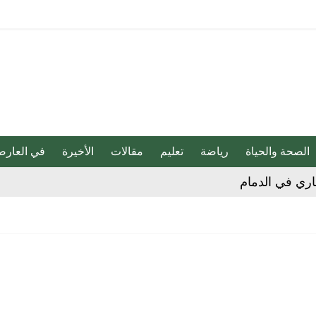
الصحة والحياة
رياضة
تعليم
مقالات
الأخيرة
في العارض
جاري في الدمام
 على الأحساء حتى 8 مساء
ا تضمنه من إدانة للهجمات التي شنتها ميليشيا الحوثي
قلل خطر الإصابة بالزهايمر بنسبة 40%