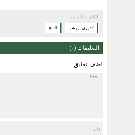
الكلمات الدليلية
#دوري_روشن
الفتح
التعليقات (٠)
اضف تعليق