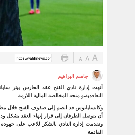
https://wahhnews.com/?p=83257
جاسم البراهيم
أنهت إدارة نادي الفتح عقد الحارس بيتر سابان
التعاقدية،و منحه المخالصة المالية اللازمة.
وكانسابانوس قد انضم إلى صفوف الفتح خلال مطل
أن يتوصل الطرفان إلى قرار إنهاء العقد بشكل ود
وتقدمت إدارة النادي بالشكر للاعب على جهوده خ
القادمة