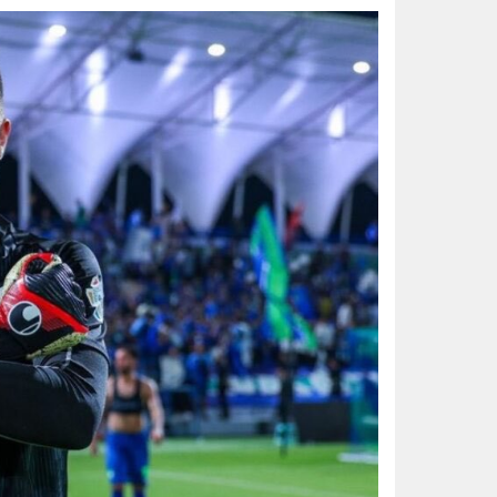
جراحة معقدة في مستشفى سليمان ا
الواحة نيوز صحيفة ترصد نبض الأحساء لحظة بلحظة
تعليم الأحساء وجامعة الملك عبدال
إعصار دولفين يضرب بقوة.. الصين ت
20 دقيقة تغيّر حياتك.. الخضيري يوجّه نصائح مهمة للوقاية وتحسين نمط الحياة
مجلس الأمن يدين اعتداءات مليشيا
إنذار جوي في الأحساء.. موجة حر 
بـ 4 جوائز كبرى.. المملكة تخطف صدارة الأولمبياد النووي وجنى السبيل “أفضل طالبة”