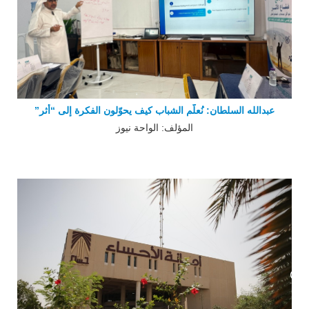
عبدالله السلطان: نُعلّم الشباب كيف يحوّلون الفكرة إلى “أثر”
المؤلف: الواحة نيوز