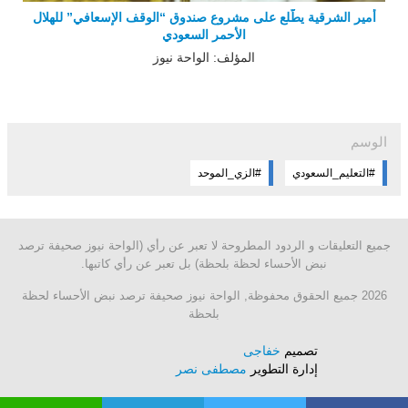
أمير الشرقية يطّلع على مشروع صندوق “الوقف الإسعافي” للهلال
الأحمر السعودي
المؤلف: الواحة نيوز
الوسم
#التعليم_السعودي
#الزي_الموحد
جميع التعليقات و الردود المطروحة لا تعبر عن رأي (الواحة نيوز صحيفة ترصد
نبض الأحساء لحظة بلحظة) بل تعبر عن رأي كاتبها.
2026 جميع الحقوق محفوظة, الواحة نيوز صحيفة ترصد نبض الأحساء لحظة
بلحظة
تصميم
خفاجى
إدارة التطوير
مصطفى نصر