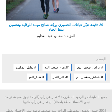
20 دقيقة تغيّر حياتك.. الخضيري يوجّه نصائح مهمة للوقاية وتحسين
نمط الحياة
المؤلف: محمود عبد العظيم
الوسم
#أعراض_ضغط_الدم
#ارتفاع_ضغط_الدم
#القاتل_الصامت
#انخفاض_ضغط_الدم
#خالد_النمر
#ضغط_الدم
جميع التعليقات و الردود المطروحة لا تعبر عن رأي (الواحة نيوز صحيفة ترصد
نبض الأحساء لحظة بلحظة) بل تعبر عن رأي كاتبها.
2026 جميع الحقوق محفوظة, الواحة نيوز صحيفة ترصد نبض الأحساء لحظة