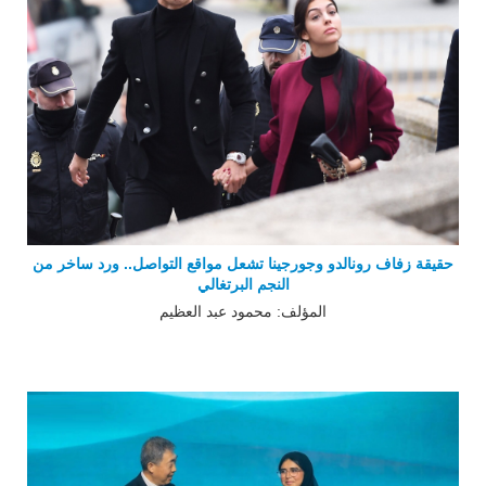
حقيقة زفاف رونالدو وجورجينا تشعل مواقع التواصل.. ورد ساخر من
النجم البرتغالي
المؤلف: محمود عبد العظيم