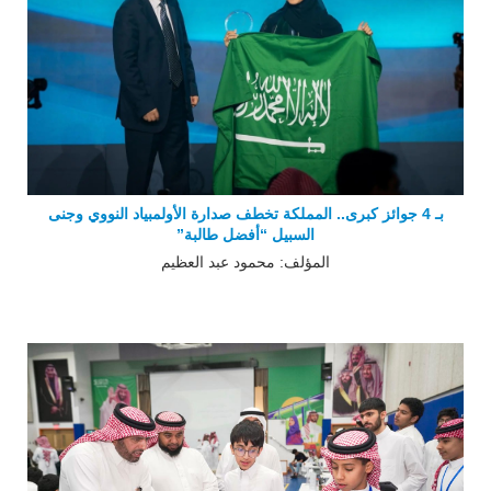
بـ 4 جوائز كبرى.. المملكة تخطف صدارة الأولمبياد النووي وجنى
السبيل “أفضل طالبة”
المؤلف: محمود عبد العظيم