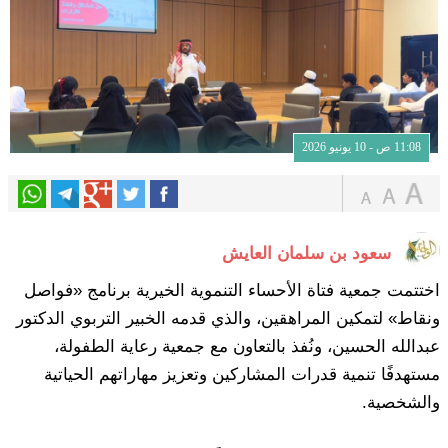
11:08 ص - 10 يونيو 2026
سعود بن سلمان العايش
اختتمت جمعية فتاة الأحساء‬⁩ التنموية الخيرية برنامج «فواصل
ونقاط» لتمكين المراهقين، والذي قدمه الخبير التربوي الدكتور
عبدالله الحسين، ونُفذ بالتعاون مع جمعية رعاية الطفولة،
مستهدفًا تنمية قدرات المشاركين وتعزيز مهاراتهم الحياتية
والشخصية.