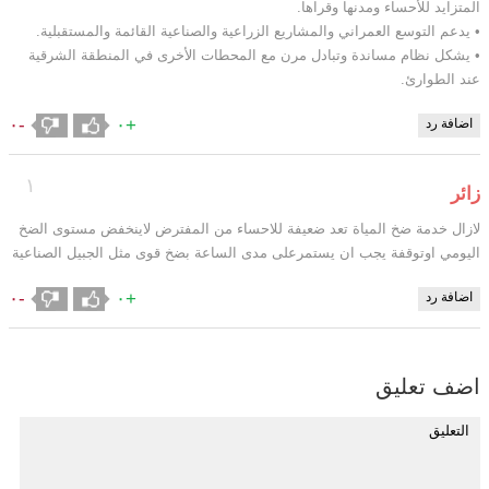
المتزايد للأحساء ومدنها وقراها.
• يدعم التوسع العمراني والمشاريع الزراعية والصناعية القائمة والمستقبلية.
• يشكل نظام مساندة وتبادل مرن مع المحطات الأخرى في المنطقة الشرقية
عند الطوارئ.
-٠
+٠
اضافة رد
١
زائر
لازال خدمة ضخ المياة تعد ضعيفة للاحساء من المفترض لاينخفض مستوى الضخ
اليومي اوتوقفة يجب ان يستمرعلى مدى الساعة بضخ قوى مثل الجبيل الصناعية
-٠
+٠
اضافة رد
اضف تعليق