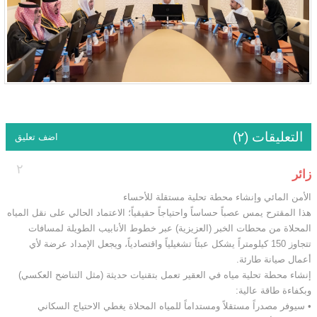
التعليقات (٢)
اضف تعليق
٢
زائر
الأمن المائي وإنشاء محطة تحلية مستقلة للأحساء
هذا المقترح يمس عصباً حساساً واحتياجاً حقيقياً؛ الاعتماد الحالي على نقل المياه
المحلاة من محطات الخبر (العزيزية) عبر خطوط الأنابيب الطويلة لمسافات
تتجاوز 150 كيلومتراً يشكل عبئاً تشغيلياً واقتصادياً، ويجعل الإمداد عرضة لأي
أعمال صيانة طارئة.
إنشاء محطة تحلية مياه في العقير تعمل بتقنيات حديثة (مثل التناضح العكسي)
وبكفاءة طاقة عالية:
• سيوفر مصدراً مستقلاً ومستداماً للمياه المحلاة يغطي الاحتياج السكاني